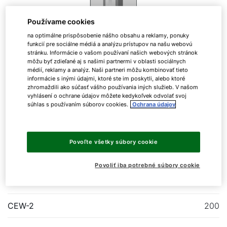
Používame cookies
na optimálne prispôsobenie nášho obsahu a reklamy, ponuky
funkcií pre sociálne médiá a analýzu prístupov na našu webovú
stránku. Informácie o vašom používaní našich webových stránok
Zásobník CEW-1
môžu byť zdieľané aj s našimi partnermi v oblasti sociálnych
médií, reklamy a analýz. Naši partneri môžu kombinovať tieto
informácie s inými údajmi, ktoré ste im poskytli, alebo ktoré
zhromaždili ako súčasť vášho používania iných služieb. V našom
vyhlásení o ochrane údajov môžete kedykoľvek odvolať svoj
súhlas s používaním súborov cookies.
Ochrana údajov
Zásobník TUV
Zásobník teplej vody pre program tepelného
Povoľte všetky súbory cookie
čerpadla WOLF
Povoliť iba potrebné súbory cookie
CEW-1
200
CEW-2
200