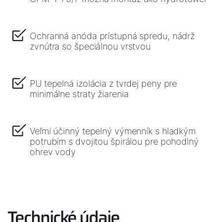
Dôležité odkazy
Kontakty
Ochranná anóda prístupná spredu, nádrž
zvnútra so špeciálnou vrstvou
Servisný portál
WOLF Akadémia
PU tepelná izolácia z tvrdej peny pre
minimálne straty žiarenia
Veľmi účinný tepelný výmenník s hladkým
potrubím s dvojitou špirálou pre pohodlný
ohrev vody
Technické údaje