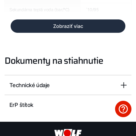
Sekundárna teplá voda (bar/°C)
`10/95
Zobraziť viac
Dokumenty na stiahnutie
Technické údaje
ErP štítok