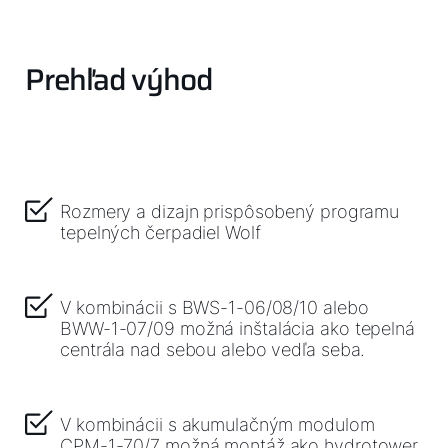
Prehľad výhod
Dobrý deň!
Ako vám môžeme pomôcť?
Rozmery a dizajn prispôsobený programu
Služby WOLF
tepelných čerpadiel Wolf
Servis
V kombinácii s BWS-1-06/08/10 alebo
BWW-1-07/09 možná inštalácia ako tepelná
Hotline
centrála nad sebou alebo vedľa seba.
Kontaktný formulár
V kombinácii s akumulačným modulom
CPM-1-70/7 možná montáž ako hydrotower