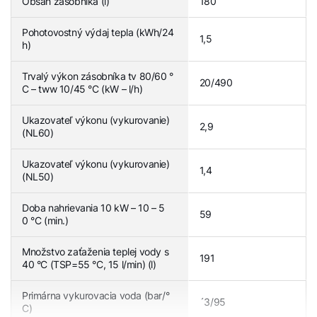
Obsah zásobníka (l)
180
Pohotovostný výdaj tepla (kWh/24
1,5
h)
Trvalý výkon zásobníka tv 80/60 °
20/490
C – tww 10/45 °C (kW – l/h)
Ukazovateľ výkonu (vykurovanie)
2,9
(NL60)
Ukazovateľ výkonu (vykurovanie)
1,4
(NL50)
Doba nahrievania 10 kW – 10 – 5
59
0 °C (min.)
Množstvo zaťaženia teplej vody s
191
40 °C (TSP=55 °C, 15 l/min) (l)
Primárna vykurovacia voda (bar/°
´3/95
C)