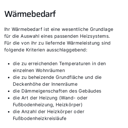
Fachhandwerker finden
Wärmebedarf
Wichtige Links
Ihr Wärmebedarf ist eine wesentliche Grundlage
für die Auswahl eines passenden Heizsystems.
Für die von ihr zu liefernde Wärmeleistung sind
5 Jahre Garantie
folgende Kriterien ausschlaggebend:
Karriere
die zu erreichenden Temperaturen in den
Privatkunden-Downloads
einzelnen Wohnräumen
die zu beheizende Grundfläche und die
Deckenhöhe der Innenräume
die Dämmeigenschaften des Gebäudes
die Art der Heizung (Wand- oder
Fußbodenheizung, Heizkörper)
die Anzahl der Heizkörper oder
Fußbodenheizkreisläufe