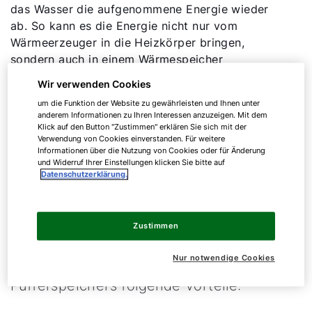
das Wasser die aufgenommene Energie wieder
ab. So kann es die Energie nicht nur vom
Wärmeerzeuger in die Heizkörper bringen,
sondern auch in einem Wärmespeicher
aufbewahren. Letzteres ist vorteilhaft, wenn das
Wir verwenden Cookies
Wärmeaufkommen und der Wärmebedarf zeitlich
um die Funktion der Website zu gewährleisten und Ihnen unter
voneinander abweichen, was besonders bei
anderem Informationen zu Ihren Interessen anzuzeigen. Mit dem
Luft/Wasser-Wärmepumpen
häufig vorkommt.
Klick auf den Button "Zustimmen" erklären Sie sich mit der
Verwendung von Cookies einverstanden. Für weitere
Informationen über die Nutzung von Cookies oder für Änderung
und Widerruf Ihrer Einstellungen klicken Sie bitte auf
Die Vorteile eines
Datenschutzerklärung.
Pufferspeichers
Zustimmen
Neben der Speicherung überschüssiger
Nur notwendige Cookies
Wärme bietet die Nutzung eines
Pufferspeichers folgende Vorteile: