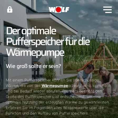
Der optimale
Pufferspeicher für die
Wärmepumpe
Wie groß sollte er sein?
Mit einem Pufferspeicher können Sie überschüssige
Wärme, die von der
Wärmepumpe
erzeugt wird, speichern
und bei Bedarf wieder abrufen. Die Wahl der richtigen
Größe des Pufferspeichers ist entscheidend, um eine
optimale Nutzung der erzeugten Wärme zu gewährleisten.
Erfahren Sie im Folgenden alles Wissenswerte über die
Funktion und den Aufbau von Pufferspeichern.