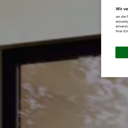
Wir v
um die F
anzuzei
einverst
Ihrer Ei