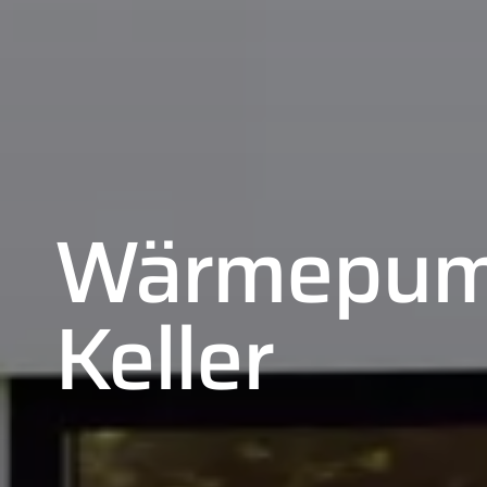
Wärmepum
Keller