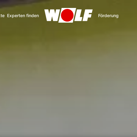
te
Experten finden
Förderung