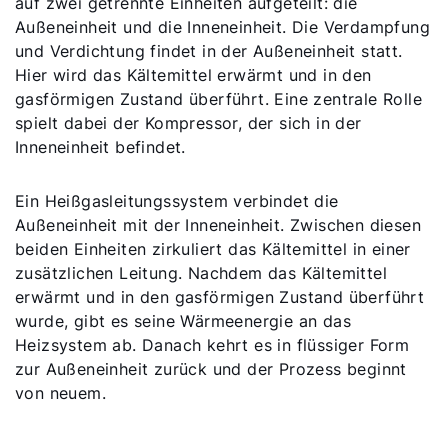
auf zwei getrennte Einheiten aufgeteilt: die
Außeneinheit und die Inneneinheit. Die Verdampfung
und Verdichtung findet in der Außeneinheit statt.
Servus!
Hier wird das Kältemittel erwärmt und in den
gasförmigen Zustand überführt. Eine zentrale Rolle
Wie können wir Ihnen helfen?
spielt dabei der Kompressor, der sich in der
Inneneinheit befindet.
Service kontaktieren
Ein Heißgasleitungssystem verbindet die
Außeneinheit mit der Inneneinheit. Zwischen diesen
Produktberatung
beiden Einheiten zirkuliert das Kältemittel in einer
zusätzlichen Leitung. Nachdem das Kältemittel
Fachhandwerker finden
erwärmt und in den gasförmigen Zustand überführt
wurde, gibt es seine Wärmeenergie an das
Heizsystem ab. Danach kehrt es in flüssiger Form
Wichtige Links
zur Außeneinheit zurück und der Prozess beginnt
von neuem.
5 Jahre Garantie