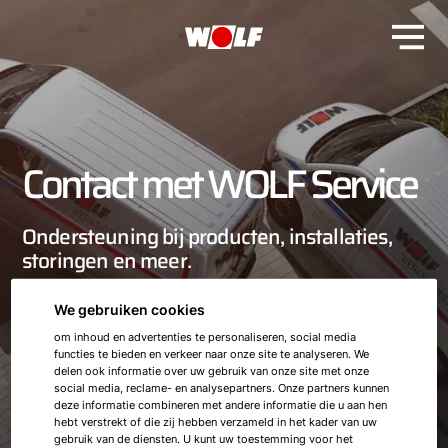
Contact met WOLF Service
Ondersteuning bij producten, installaties,
storingen en meer.
We gebruiken cookies
Werkt u met WOLF producten en hebt u assistentie of
advies nodig? Hier vindt u onze contactgegevens. Bel of
om inhoud en advertenties te personaliseren, social media
mail ons en we helpen u graag.
functies te bieden en verkeer naar onze site te analyseren. We
delen ook informatie over uw gebruik van onze site met onze
social media, reclame- en analysepartners. Onze partners kunnen
deze informatie combineren met andere informatie die u aan hen
hebt verstrekt of die zij hebben verzameld in het kader van uw
gebruik van de diensten. U kunt uw toestemming voor het