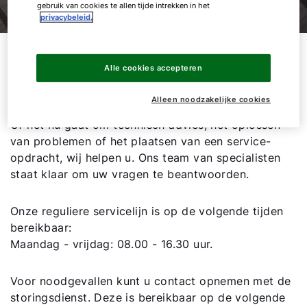
gebruik van cookies te allen tijde intrekken in het
privacybeleid.
01.
WOLF service
Alle cookies accepteren
Betrouwbaar advies
Alleen noodzakelijke cookies
Of het nu gaat om technisch advies, het oplossen
Hallo!
van problemen of het plaatsen van een service-
opdracht, wij helpen u. Ons team van specialisten
Hoe kunnen wij u helpen?
staat klaar om uw vragen te beantwoorden.
Contact met het team
Onze reguliere servicelijn is op de volgende tijden
bereikbaar:
Maandag - vrijdag: 08.00 - 16.30 uur.
Contactformulier
Voor
noodgevallen kunt u contact opnemen met de
Adresgegevens
storingsdienst. Deze is bereikbaar op de volgende