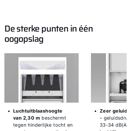
De sterke punten in één
oogopslag
Hallo!
Hoe kunnen wij u helpen?
Contact met het team
Luchtuitblaashoogte
Zeer geluid
van 2,30 m
beschermt
– geluidsdru
Contactformulier
tegen hinderlijke tocht en
33-34 dB(A) 