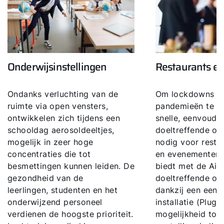
Onderwijsinstellingen
Restaurants en
Ondanks verluchting van de
Om lockdowns ti
ruimte via open vensters,
pandemieën te v
ontwikkelen zich tijdens een
snelle, eenvoudi
schooldag aerosoldeeltjes,
doeltreffende op
mogelijk in zeer hoge
nodig voor restau
concentraties die tot
en evenementenl
besmettingen kunnen leiden. De
biedt met de AirP
gezondheid van de
doeltreffende opl
leerlingen, studenten en het
dankzij een eenv
onderwijzend personeel
installatie (Plug
verdienen de hoogste prioriteit.
mogelijkheid tot 