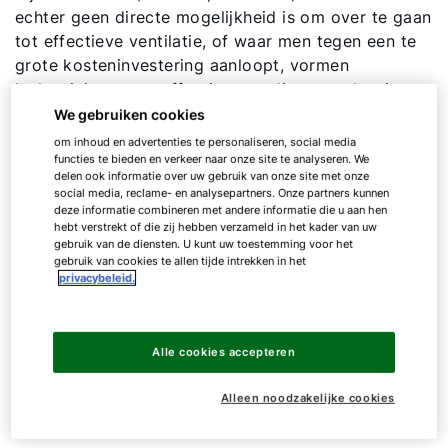
echter geen directe mogelijkheid is om over te gaan
tot effectieve ventilatie, of waar men tegen een te
grote kosteninvestering aanloopt, vormen
luchtreinigers een effectieve en directe oplossing,
vooral tijdens het koudere seizoen.
We gebruiken cookies
om inhoud en advertenties te personaliseren, social media
De AirPurifier werd speciaal ontwikkeld voor
functies te bieden en verkeer naar onze site te analyseren. We
delen ook informatie over uw gebruik van onze site met onze
installatie achteraf in ruimten waar (veel) mensen bij
social media, reclame- en analysepartners. Onze partners kunnen
elkaar komen en extra luchtreiniging nodig is. De
deze informatie combineren met andere informatie die u aan hen
hebt verstrekt of die zij hebben verzameld in het kader van uw
luchtreiniger is geschikt voor ruimten met een
gebruik van de diensten. U kunt uw toestemming voor het
2
oppervlakte tot 120 m
per toestel en filtert de
gebruik van cookies te allen tijde intrekken in het
privacybeleid.
binnenlucht met een zeer effectieve HEPA-filter H14
(DIN EN 1822) en een bijkomende actiefkoolfilter
(AirPurifier) of een fijnstof-/pollenfilter (AirPurifier
max). Toepassingen omvatten onder meer
Alle cookies accepteren
klaslokalen, kinderdagverblijven, restaurants,
Alleen noodzakelijke cookies
conferentieruimten, kantoren, medische praktijken
en fitnesscentra.