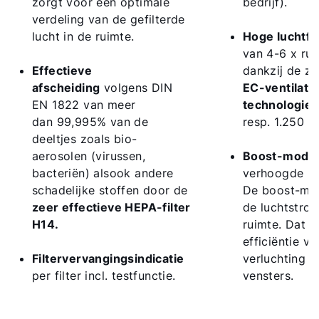
zorgt voor een optimale
bedrijf).
Mail de WOLF Service
verdeling van de gefilterde
lucht in de ruimte.
Hoge luchtfil
van 4-6 x ru
Adresgegevens
Effectieve
dankzij de z
afscheiding
volgens DIN
EC-ventilato
EN 1822 van meer
technologie
(
Ook interessant?
dan 99,995% van de
resp. 1.250 m
deeltjes zoals bio-
Downloads
aerosolen (virussen,
Boost-modu
bacteriën) alsook andere
verhoogde luc
Service App
schadelijke stoffen door de
De boost-mo
zeer effectieve HEPA-filter
de luchtstro
H14.
ruimte. Dat v
efficiëntie v
Filtervervangingsindicatie
verluchting 
per filter incl. testfunctie.
vensters.