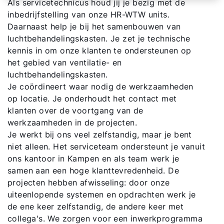
Als servicetechnicus houd jij je bezig met de
inbedrijfstelling van onze HR-WTW units.
Daarnaast help je bij het samenbouwen van
luchtbehandelingskasten. Je zet je technische
kennis in om onze klanten te ondersteunen op
het gebied van ventilatie- en
luchtbehandelingskasten.
Je coördineert waar nodig de werkzaamheden
op locatie. Je onderhoudt het contact met
klanten over de voortgang van de
werkzaamheden in de projecten.
Hallo!
Je werkt bij ons veel zelfstandig, maar je bent
niet alleen. Het serviceteam ondersteunt je vanuit
ons kantoor in Kampen en als team werk je
Hoe kunnen wij u helpen?
samen aan een hoge klanttevredenheid. De
projecten hebben afwisseling: door onze
Contact met het team
uiteenlopende systemen en opdrachten werk je
de ene keer zelfstandig, de andere keer met
Contactformulier
collega's. We zorgen voor een inwerkprogramma