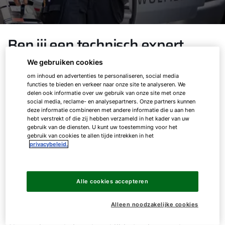
Ben jij een technisch expert
van duurzame
We gebruiken cookies
luchtbehandelingssystemen?
om inhoud en advertenties te personaliseren, social media
functies te bieden en verkeer naar onze site te analyseren. We
delen ook informatie over uw gebruik van onze site met onze
social media, reclame- en analysepartners. Onze partners kunnen
deze informatie combineren met andere informatie die u aan hen
Ben jij op zoek naar een baan als
hebt verstrekt of die zij hebben verzameld in het kader van uw
gebruik van de diensten. U kunt uw toestemming voor het
servicetechnicus? Onze serviceafdeling heeft je
gebruik van cookies te allen tijde intrekken in het
veel te bieden! Omdat WOLF in Nederland en
privacybeleid.
België steeds groter wordt, hebben we ook meer
collega’s met passie voor techniek nodig die
onze systemen inbedrijfstellen en onderhouden.
Alle cookies accepteren
Je kan bij ons dan ook fulltime aan de slag.
Alleen noodzakelijke cookies
Hoe ziet jouw nieuwe baan bij WOLF eruit?