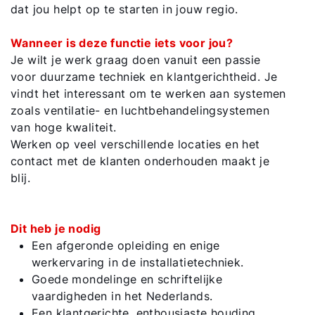
dat jou helpt op te starten in jouw regio.
Mail de WOLF Service
Wanneer is deze functie iets voor jou?
Je wilt je werk graag doen vanuit een passie
Adresgegevens
voor duurzame techniek en klantgerichtheid. Je
vindt het interessant om te werken aan systemen
zoals ventilatie- en luchtbehandelingsystemen
Ook interessant?
van hoge kwaliteit.
Werken op veel verschillende locaties en het
contact met de klanten onderhouden maakt je
Downloads
blij.
Service App
Dit heb je nodig
Een afgeronde opleiding en enige
werkervaring in de installatietechniek.
Goede mondelinge en schriftelijke
vaardigheden in het Nederlands.
Een klantgerichte, enthousiaste houding.