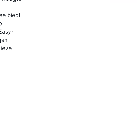
ee biedt
e
Easy-
gen
tieve