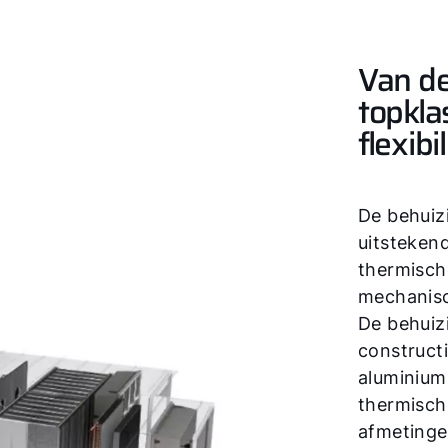
Van de 
topkla
flexibil
De behuiz
uitsteken
thermisch
mechanisch
De behuiz
construct
aluminium
thermisch
afmetinge