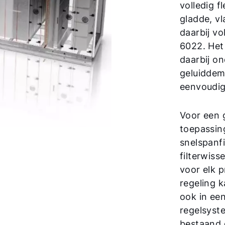
volledig f
gladde, v
daarbij v
6022. Het
daarbij o
geluiddem
eenvoudig
Voor een 
toepassing
snelspanfi
filterwis
voor elk 
regeling 
ook in ee
regelsyst
bestaand