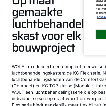
Op maat
analyser
gemaakte
analysep
hebt ver
toestemm
luchtbehandeling
privacy
skast voor elk
bouwproject
WOLF introduceert een compleet nieuwe ser
luchtbehandelingskasten: de KG Flex serie. 
luchtbehandelingskasten van de Comfortkla
(Compact) en KG TOP klasse (Modulair) intr
WOLF een luchtbehandelingsserie die op bas
individuele eisen op maat wordt ontworpen.
Flex serie biedt aanzienlijk meer flexibiliteit 