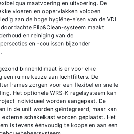
lexibel qua maatvoering en uitvoering. De
lakke vloeren en oppervlakken voldoen
olledig aan de hoge hygiëne-eisen van de VDI
 doordachte Flip&Clean-systeem maakt
nderhoud en reiniging van de
persecties en -coulissen bijzonder
.
gezond binnenklimaat is er voor elke
 een ruime keuze aan luchtfilters. De
lterframes zorgen voor een flexibel en snelle
seling. Het optionele WRS-K regelsysteem kan
project individueel worden aangepast. De
kan in de unit worden geïntegreerd, maar kan
n externe schakelkast worden geplaatst. Het
eem is tevens éénvoudig te koppelen aan een
 gebouwbeheersysteem.