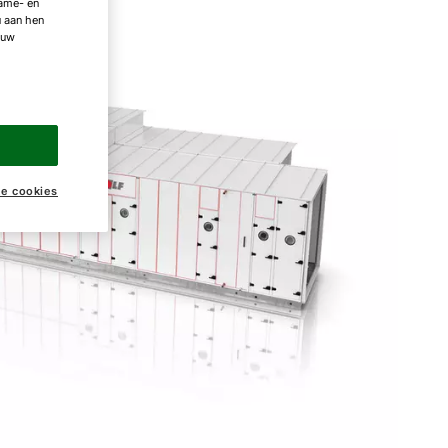
lame- en
u aan hen
 uw
ke cookies