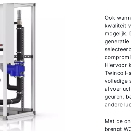
Ook wanne
kwaliteit
mogelijk.
generatie 
selecteer
compromis
Hiervoor 
Twincoil-
volledige
afvoerluc
geuren, ba
andere lu
Met de on
brengt WO