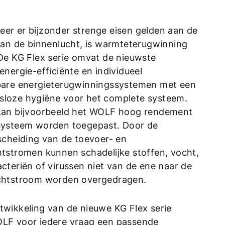
er er bijzonder strenge eisen gelden aan de
 van de binnenlucht, is warmteterugwinning
 De KG Flex serie omvat de nieuwste
energie-efficiënte en individueel
bare energieterugwinningssystemen met een
loze hygiëne voor het complete systeem.
kan bijvoorbeeld het WOLF hoog rendement
systeem worden toegepast. Door de
 scheiding van de toevoer- en
htstromen kunnen schadelijke stoffen, vocht,
Hallo!
cteriën of virussen niet van de ene naar de
chtstroom worden overgedragen.
Hoe kunnen wij u helpen?
twikkeling van de nieuwe KG Flex serie
LF voor iedere vraag een passende