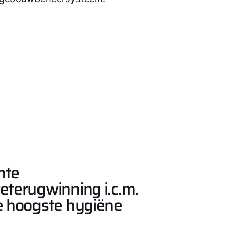
nte
terugwinning i.c.m.
e hoogste hygiëne