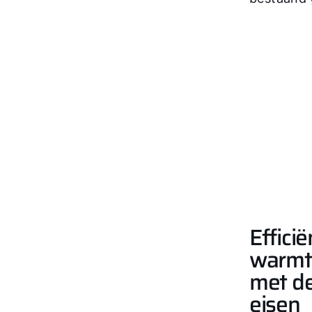
Efficië
warmte
met d
eisen