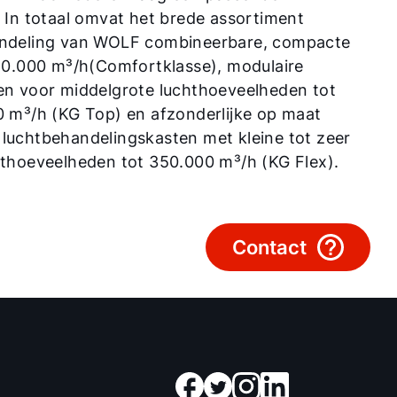
Contact met het team
. In totaal omvat het brede assortiment
ndeling van WOLF combineerbare, compacte
Contactformulier
 20.000 m³/h(Comfortklasse), modulaire
en voor middelgrote luchthoeveelheden tot
0 m³/h (KG Top) en afzonderlijke op maat
Mail de WOLF Service
luchtbehandelingskasten met kleine tot zeer
hthoeveelheden tot 350.000 m³/h (KG Flex).
Adresgegevens
Ook interessant?
Contact
Downloads
Service App