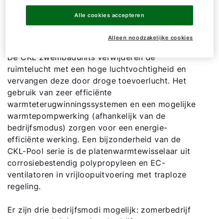
als binnen-units voor de ventilatie en
Alle cookies accepteren
ontvochtiging van kleine gesloten zwembaden,
Hallo!
zoals die in ziekenhuizen, hotels of particuliere
Alleen noodzakelijke cookies
woningen.
Hoe kunnen wij u helpen?
De CKL zwembadunits verwijderen de
ruimtelucht met een hoge luchtvochtigheid en
vervangen deze door droge toevoerlucht. Het
Contact met het team
gebruik van zeer efficiënte
warmteterugwinningssystemen en een mogelijke
Contactformulier
warmtepompwerking (afhankelijk van de
bedrijfsmodus) zorgen voor een energie-
Mail de WOLF Service
efficiënte werking. Een bijzonderheid van de
CKL-Pool serie is de platenwarmtewisselaar uit
corrosiebestendig polypropyleen en EC-
Adresgegevens
ventilatoren in vrijloopuitvoering met traploze
regeling.
Ook interessant?
Er zijn drie bedrijfsmodi mogelijk: zomerbedrijf