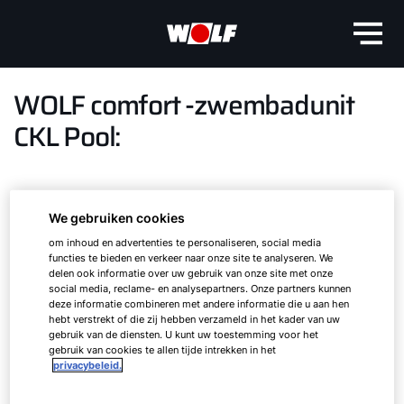
WOLF comfort -zwembadunit
CKL Pool:
Cemfortabel en energiezuinig
We gebruiken cookies
om inhoud en advertenties te personaliseren, social media
Opstellen, verbinden & klaar. De CKL-serie van
functies te bieden en verkeer naar onze site te analyseren. We
WOLF met warmteterugwinning is de ideale
delen ook informatie over uw gebruik van onze site met onze
social media, reclame- en analysepartners. Onze partners kunnen
oplossing voor de comfortabele en
deze informatie combineren met andere informatie die u aan hen
energiezuinige ventilatie van de meest
hebt verstrekt of die zij hebben verzameld in het kader van uw
uiteenlopende gebouwen.
gebruik van de diensten. U kunt uw toestemming voor het
gebruik van cookies te allen tijde intrekken in het
privacybeleid.
De CKL Pool is onderdeel van deze serie. De
Comfort zwembadunits zijn speciaal ontworpen