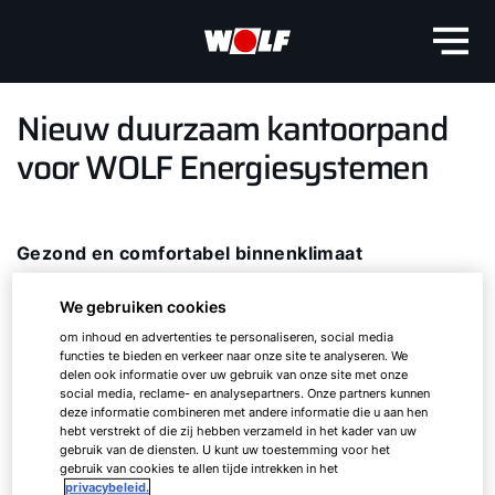
Nieuw duurzaam kantoorpand
voor WOLF Energiesystemen
Gezond en comfortabel binnenklimaat
Bij de ontwikkeling van het nieuwe pand zijn de
thema’s een gezond binnenklimaat en
We gebruiken cookies
energieneutraliteit in gebruik het uitgangspunt
om inhoud en advertenties te personaliseren, social media
functies te bieden en verkeer naar onze site te analyseren. We
geweest. Daarvoor zijn verschillende
delen ook informatie over uw gebruik van onze site met onze
maatregelen getroffen. Het pand is ontworpen
social media, reclame- en analysepartners. Onze partners kunnen
met het Programma van Eisen Gezonde Kantoren
deze informatie combineren met andere informatie die u aan hen
hebt verstrekt of die zij hebben verzameld in het kader van uw
met label A als uitgangspunt op nagenoeg alle
gebruik van de diensten. U kunt uw toestemming voor het
onderliggende thema’s. Het hele pand is voorzien
gebruik van cookies te allen tijde intrekken in het
privacybeleid.
van zonwering om een zo laag mogelijke koellast