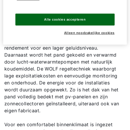
te creëren. Voor het creëren en behouden van
een optimaal binnenklimaat is een
luchtbehandelingskast geselecteerd met
Alle cookies accepteren
energielabel A+ met een lage luchtsnelheid en
Alleen noodzakelijke cookies
een zo hoog mogelijk rendement. De nieuwste
Hallo!
generatie EC-ventilatoren zorgen naast een hoog
rendement voor een lager geluidsniveau.
Hoe kunnen wij u helpen?
Daarnaast wordt het pand gekoeld en verwarmd
door lucht-waterwarmtepompen met natuurlijk
koudemiddel. De WOLF regeltechniek waarborgt
Contact met het team
lage exploitatiekosten en eenvoudige monitoring
en onderhoud. De energie voor de installaties
Contactformulier
wordt duurzaam opgewekt. Zo is het dak van het
pand volledig bedekt met pv-panelen en zijn
Mail de WOLF Service
zonnecollectoren geïnstalleerd, uiteraard ook van
eigen fabricaat.
Adresgegevens
Voor een comfortabel binnenklimaat is ingezet