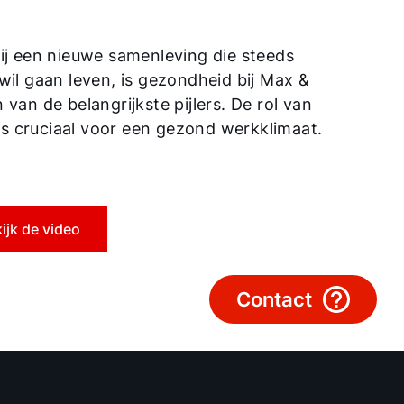
Hoe kunnen wij u helpen?
ij een nieuwe samenleving die steeds
Contact met het team
wil gaan leven, is gezondheid bij Max &
van de belangrijkste pijlers. De rol van
Contactformulier
 is cruciaal voor een gezond werkklimaat.
Mail de WOLF Service
Adresgegevens
ijk de video
Ook interessant?
Contact
Downloads
Service App