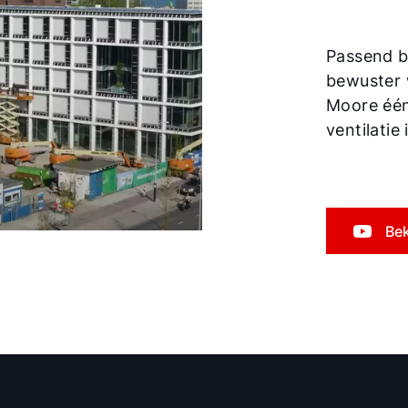
Passend b
bewuster 
Moore één 
ventilatie
Bek