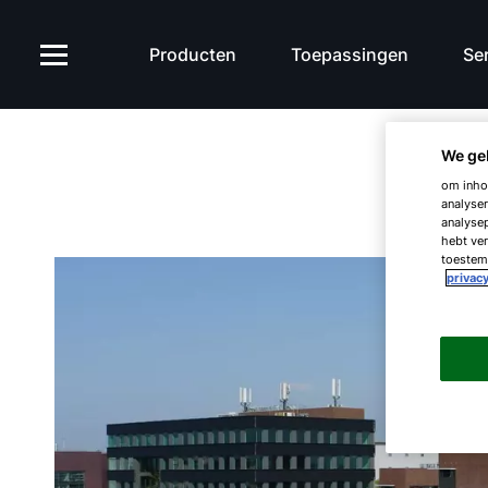
Producten
Toepassingen
Ser
We ge
om inhou
analyser
analysep
hebt ver
toestemm
privacy