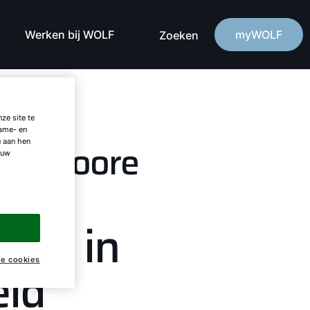
Werken bij WOLF
myWOLF
Zoeken
ze site te
lame- en
 & Moore
u aan hen
 uw
ject in
ke cookies
eld
Hallo!