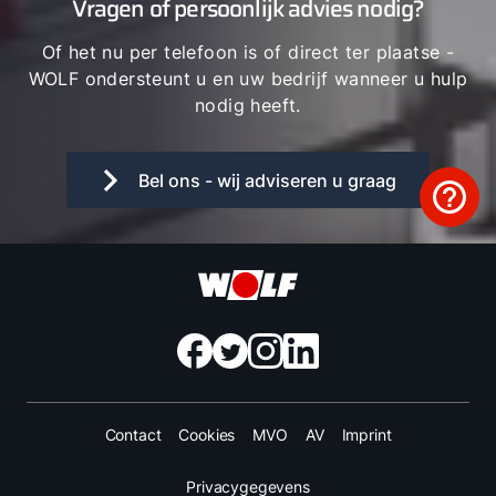
Vragen of persoonlijk advies nodig?
Of het nu per telefoon is of direct ter plaatse -
WOLF ondersteunt u en uw bedrijf wanneer u hulp
nodig heeft.
Bel ons - wij adviseren u graag
Contact
Cookies
MVO
AV
Imprint
Privacygegevens