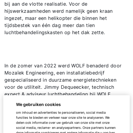
bij aan de vlotte realisatie. Voor de
hijswerkzaamheden werd namelijk geen kraan
ingezet, maar een helikopter die binnen het
tijdsbestek van één dag meer dan tien
luchtbehandelingskasten op het dak zette.
In de zomer van 2022 werd WOLF benaderd door
Mozaïek Engineering, een installatiebedrijf
gespecialiseerd in duurzame energietechnieken
voor de utiliteit. Jimmy Dequeecker, technisch
expert & adviseur luchtbehandeling bij WOLF
Energiesystemen: “Het distributiecentrum moest op
We gebruiken cookies
duurzame wijze van warmte en koude worden
om inhoud en advertenties te personaliseren, social media
voorzien. Bovendien waren de bestaande
functies te bieden en verkeer naar onze site te analyseren. We
luchtbehandelingskasten na 30 jaar toe aan
delen ook informatie over uw gebruik van onze site met onze
social media, reclame- en analysepartners. Onze partners kunnen
vervanging.”
deze informatie combineren met andere informatie die u aan hen