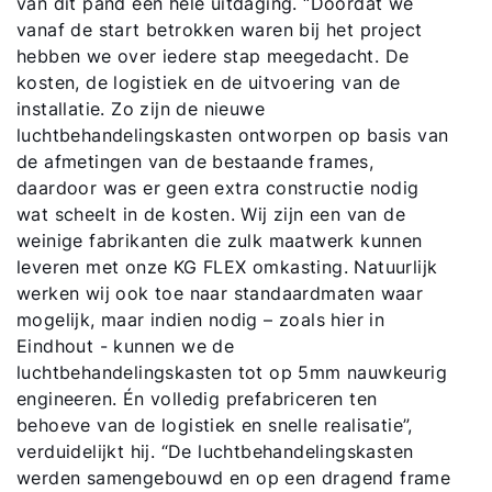
van dit pand een hele uitdaging. “Doordat we
vanaf de start betrokken waren bij het project
hebben we over iedere stap meegedacht. De
kosten, de logistiek en de uitvoering van de
installatie. Zo zijn de nieuwe
luchtbehandelingskasten ontworpen op basis van
de afmetingen van de bestaande frames,
daardoor was er geen extra constructie nodig
wat scheelt in de kosten. Wij zijn een van de
weinige fabrikanten die zulk maatwerk kunnen
leveren met onze KG FLEX omkasting. Natuurlijk
werken wij ook toe naar standaardmaten waar
Hallo!
mogelijk, maar indien nodig – zoals hier in
Eindhout - kunnen we de
Hoe kunnen wij u helpen?
luchtbehandelingskasten tot op 5mm nauwkeurig
engineeren. Én volledig prefabriceren ten
Contact met het team
behoeve van de logistiek en snelle realisatie”,
verduidelijkt hij. “De luchtbehandelingskasten
werden samengebouwd en op een dragend frame
Contactformulier