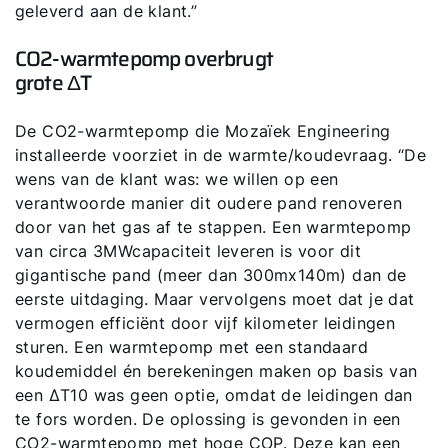
geleverd aan de klant.”
Mail de WOLF Service
CO2-warmtepomp overbrugt
grote ΔT
Adresgegevens
De CO2-warmtepomp die Mozaïek Engineering
installeerde voorziet in de warmte/koudevraag. “De
Ook interessant?
wens van de klant was: we willen op een
verantwoorde manier dit oudere pand renoveren
door van het gas af te stappen. Een warmtepomp
Downloads
van circa 3MWcapaciteit leveren is voor dit
gigantische pand (meer dan 300mx140m) dan de
Service App
eerste uitdaging. Maar vervolgens moet dat je dat
vermogen efficiënt door vijf kilometer leidingen
sturen. Een warmtepomp met een standaard
koudemiddel én berekeningen maken op basis van
een ΔT10 was geen optie, omdat de leidingen dan
te fors worden. De oplossing is gevonden in een
CO2-warmtepomp met hoge COP. Deze kan een