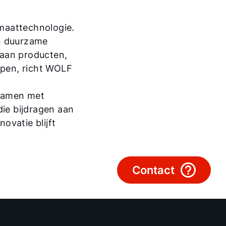
Hoe kunnen wij u helpen?
maattechnologie.
Contact met het team
en duurzame
 aan producten,
Contactformulier
pen, richt WOLF
Mail de WOLF Service
 samen met
die bijdragen aan
ovatie blijft
Adresgegevens
Ook interessant?
Contact
Downloads
Service App