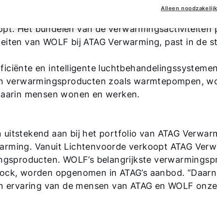
akt net als ATAG Verwarming onderdeel uit van de 
Alleen noodzakelij
r meer duurzame en technologisch hoogstaande
t. Het bundelen van de verwarmingsactiviteiten p
eiten van WOLF bij ATAG Verwarming, past in de st
iciënte en intelligente luchtbehandelingssysteme
rie en verwarmingsproducten zoals warmtepompen, wo
 waarin mensen wonen en werken.
uitstekend aan bij het portfolio van ATAG Verwar
arming. Vanuit Lichtenvoorde verkoopt ATAG Ver
ingsproducten. WOLF’s belangrijkste verwarmingsp
k, worden opgenomen in ATAG’s aanbod. “Daarn
en ervaring van de mensen van ATAG en WOLF onze 