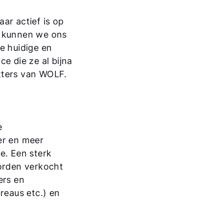
ar actief is op
p kunnen we ons
e huidige en
e die ze al bijna
tters van WOLF.
e
er en meer
e. Een sterk
orden verkocht
ers en
Hallo!
reaus etc.) en