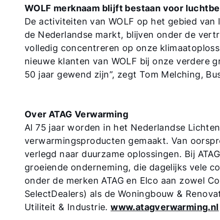
WOLF merknaam blijft bestaan voor luchtb
De activiteiten van WOLF op het gebied van l
de Nederlandse markt, blijven onder de ve
volledig concentreren op onze klimaatoplossi
nieuwe klanten van WOLF bij onze verdere gro
50 jaar gewend zijn”, zegt Tom Melching, Bu
Over ATAG Verwarming
Al 75 jaar worden in het Nederlandse Licht
verwarmingsproducten gemaakt. Van oorspro
verlegd naar duurzame oplossingen. Bij ATA
groeiende onderneming, die dagelijks vele 
onder de merken ATAG en Elco aan zowel Con
SelectDealers) als de Woningbouw & Renovat
Utiliteit & Industrie.
www.atagverwarming.nl