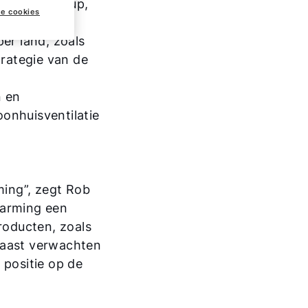
Ariston Group,
ke cookies
er land, zoals
rategie van de
n en
onhuisventilatie
ming”, zegt Rob
warming een
roducten, zoals
aast verwachten
positie op de