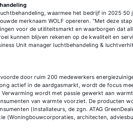
ehandeling
uchtbehandeling, waarmee het bedrijf in 2025 50 ja
rtrouwde merknaam WOLF opereren. “Met deze sta
ngen voor de utiliteitsmarkt en waarborgen dat all
ei kunnen blijven rekenen op de kwaliteit en servic
siness Unit manager luchtbehandeling & luchtverhi
envoorde door ruim 200 medewerkers energiezuinig
ng actief in de aardgasmarkt, wordt de focus me
G Verwarming wordt met passie gewerkt aan warmt
consumenten van warmte voorziet. De producten w
sumenten (Installateurs, de zgn. ATAG GreenDeal
ie (Woningbouwcorporaties, architecten, adviesbu