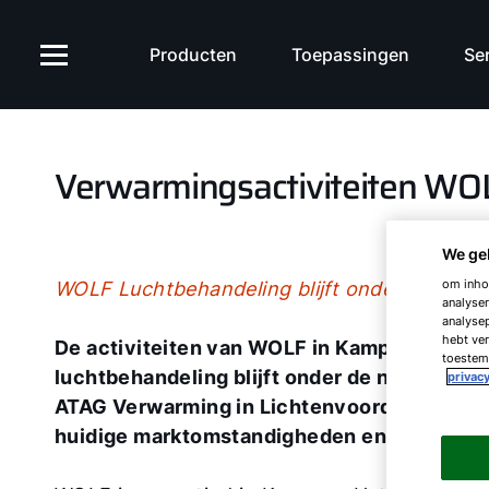
Producten
Toepassingen
Ser
Verwarmingsactiviteiten WO
We ge
om inhou
WOLF Luchtbehandeling blijft onder vertro
analyser
analysep
hebt ver
De activiteiten van WOLF in Kampen worden 
toestemm
luchtbehandeling blijft onder de naam WOLF
privacy
ATAG Verwarming in Lichtenvoorde. Door deze
huidige marktomstandigheden en betekent 