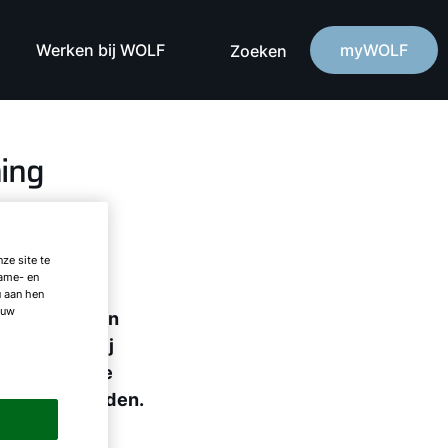
Werken bij WOLF
myWOLF
Zoeken
ing
ze site te
lame- en
u aan hen
 uw
et gebied van
rgebracht bij
it aan bij de
 kunnen worden.