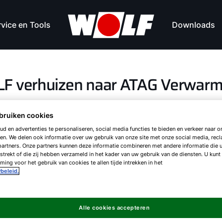
vice en Tools
Downloads
LF verhuizen naar ATAG Verwarm
bruiken cookies
d en advertenties te personaliseren, social media functies te bieden en verkeer naar on
uwde merknaam opereren
en. We delen ook informatie over uw gebruik van onze site met onze social media, rec
artners. Onze partners kunnen deze informatie combineren met andere informatie die 
strekt of die zij hebben verzameld in het kader van uw gebruik van de diensten. U kunt
opgesplitst. Het onderdeel dat werkzaam is op h
ing voor het gebruik van cookies te allen tijde intrekken in het
 actief. De verwarmingsactiviteiten worden onde
beleid.
 bundeling ontstaat een breder portfolio. Dat slu
dat huidige en nieuwe klanten beter ondersteund
Alle cookies accepteren