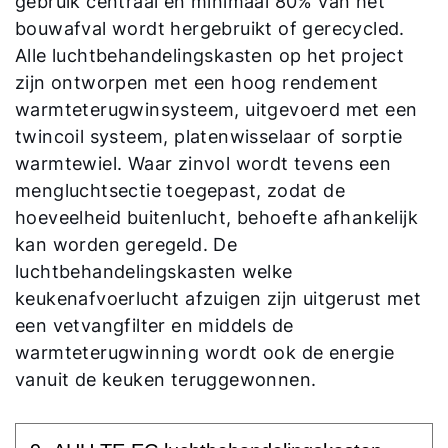
gebruik centraal en minimaal 80% van het
bouwafval wordt hergebruikt of gerecycled.
Ook interessant?
Alle luchtbehandelingskasten op het project
zijn ontworpen met een hoog rendement
Downloads
warmteterugwinsysteem, uitgevoerd met een
Service App
twincoil systeem, platenwisselaar of sorptie
warmtewiel. Waar zinvol wordt tevens een
mengluchtsectie toegepast, zodat de
hoeveelheid buitenlucht, behoefte afhankelijk
kan worden geregeld. De
luchtbehandelingskasten welke
keukenafvoerlucht afzuigen zijn uitgerust met
een vetvangfilter en middels de
warmteterugwinning wordt ook de energie
vanuit de keuken teruggewonnen.