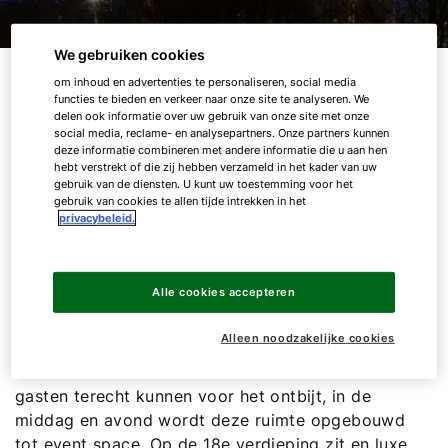
We gebruiken cookies
De skyline van de Amsterdamse Zuidas wordt is
om inhoud en advertenties te personaliseren, social media
functies te bieden en verkeer naar onze site te analyseren. We
sinds 2020 verrijkt met het iconische Nhow
delen ook informatie over uw gebruik van onze site met onze
Amsterdam RAI hotel. Met 650 kamers is Nhow
social media, reclame- en analysepartners. Onze partners kunnen
deze informatie combineren met andere informatie die u aan hen
Amsterdam het grootste nieuwbouwhotel in de
hebt verstrekt of die zij hebben verzameld in het kader van uw
Benelux. Door baanbrekend design, een
gebruik van de diensten. U kunt uw toestemming voor het
gebruik van cookies te allen tijde intrekken in het
onderscheidende programmering en state-of-
privacybeleid.
the-art faciliteiten is een verblijf in Nhow een
unieke beleving. Het hotel zal zowel voor
zakelijke- als leisure gasten een hotspot worden,
Alle cookies accepteren
waar uitmuntende gastvrijheid, verrassing en
gastronomie 24 uur per dag centraal staan. Op
Alleen noodzakelijke cookies
de 11e verdieping bevindt zich een
multifunctionele ruimte waar in de ochtend de
gasten terecht kunnen voor het ontbijt, in de
middag en avond wordt deze ruimte opgebouwd
tot event space. Op de 18e verdieping zit en luxe