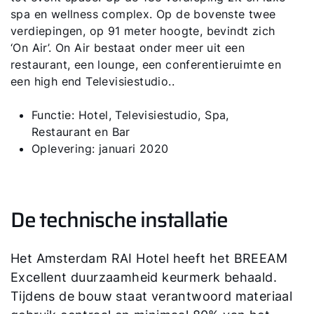
spa en wellness complex. Op de bovenste twee
verdiepingen, op 91 meter hoogte, bevindt zich
‘On Air’. On Air bestaat onder meer uit een
restaurant, een lounge, een conferentieruimte en
een high end Televisiestudio..
Hallo!
Functie: Hotel, Televisiestudio, Spa,
Hoe kunnen wij u helpen?
Restaurant en Bar
Oplevering: januari 2020
Contact met het team
Contactformulier
De technische installatie
Mail de WOLF Service
Het Amsterdam RAI Hotel heeft het BREEAM
Excellent duurzaamheid keurmerk behaald.
Adresgegevens
Tijdens de bouw staat verantwoord materiaal