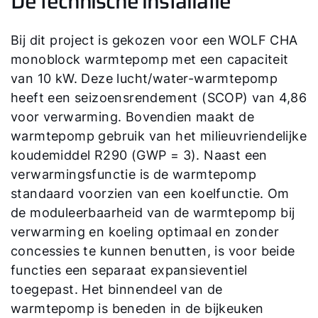
De technische installatie
Hallo!
Bij dit project is gekozen voor een WOLF CHA
Hoe kunnen wij u helpen?
monoblock warmtepomp met een capaciteit
van 10 kW. Deze lucht/water-warmtepomp
heeft een seizoensrendement (SCOP) van 4,86
Contact met het team
voor verwarming. Bovendien maakt de
warmtepomp gebruik van het milieuvriendelijke
Contactformulier
koudemiddel R290 (GWP = 3). Naast een
verwarmingsfunctie is de warmtepomp
Mail de WOLF Service
standaard voorzien van een koelfunctie. Om
de moduleerbaarheid van de warmtepomp bij
Adresgegevens
verwarming en koeling optimaal en zonder
concessies te kunnen benutten, is voor beide
Ook interessant?
functies een separaat expansieventiel
toegepast. Het binnendeel van de
warmtepomp is beneden in de bijkeuken
Downloads