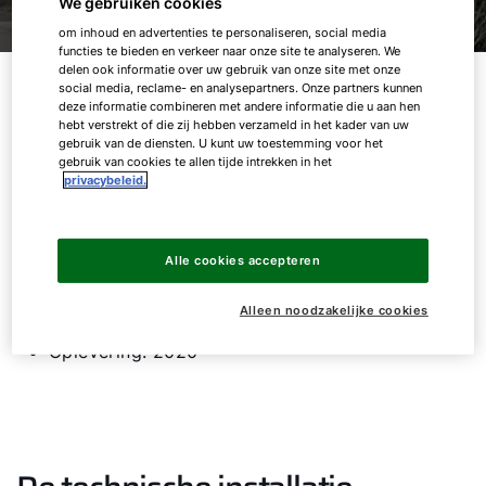
We gebruiken cookies
om inhoud en advertenties te personaliseren, social media
functies te bieden en verkeer naar onze site te analyseren. We
delen ook informatie over uw gebruik van onze site met onze
WOLF levert graag een bijdrage aan de duurzame
social media, reclame- en analysepartners. Onze partners kunnen
deze informatie combineren met andere informatie die u aan hen
renovatie van woningen. Voor een woning uit
hebt verstrekt of die zij hebben verzameld in het kader van uw
Lichtenvoorde is een totaaloplossing op maat
gebruik van de diensten. U kunt uw toestemming voor het
gebruik van cookies te allen tijde intrekken in het
gemaakt. Het betreft een twee-onder-een-
privacybeleid.
kapwoning uit 1975 waarbij dankzij de
systeemoplossing van WOLF een flinke
energetische slag gemaakt kon worden, met oog
Alle cookies accepteren
voor comfort.
Alleen noodzakelijke cookies
Functie: Woning
Oplevering: 2020