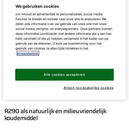
redenen voor, want veel synthetische
We gebruiken cookies
koudemiddelen bevatten schadelijke gassen uit
om inhoud en advertenties te personaliseren, social media
de groep stoffen die bekend staan als
functies te bieden en verkeer naar onze site te analyseren. We
geperfluoreerde en polygefluoreerde
delen ook informatie over uw gebruik van onze site met onze
social media, reclame- en analysepartners. Onze partners kunnen
alkylverbindingen (PFAS).
deze informatie combineren met andere informatie die u aan hen
hebt verstrekt of die zij hebben verzameld in het kader van uw
PFAS worden als giftig beschouwd en worden
gebruik van de diensten. U kunt uw toestemming voor het
gebruik van cookies te allen tijde intrekken in het
daarom in heel Europa verboden. Omdat het zeer
privacybeleid.
slecht afbreekbare "eeuwigdurende chemicaliën"
zijn, hopen ze zich op in het milieu en uiteindelijk
in het menselijk lichaam. Ze kunnen de lever
Alle cookies accepteren
beschadigen en schildklieraandoeningen,
obesitas, vruchtbaarheidsproblemen en kanker
Alleen noodzakelijke cookies
veroorzaken.
R290 als natuurlijk en milieuvriendelijk
koudemiddel