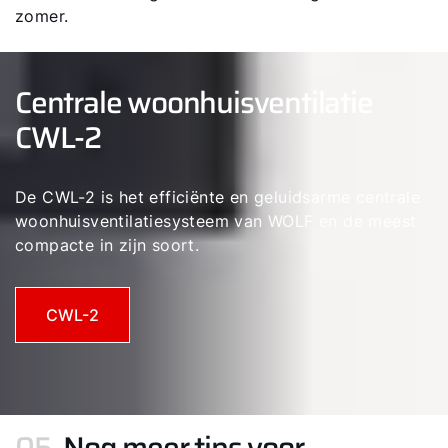
zomer.
Centrale woonhuisventilatie
CWL-2
De CWL-2 is het efficiënte en geluidsarme centrale
woonhuisventilatiesysteem van WOLF en de meest
compacte in zijn soort.
CWL-2
05.
Nog meer tips voor