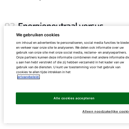
02.
Energieneutraal versus
zelfvoorzienend
We gebruiken cookies
om inhoud en advertenties te personaliseren, social media functies te biede
en verkeer naar onze site te analyseren. We delen ook informatie over uw
gebruik van onze site met onze social media, reclame- en analysepartners.
Onze partners kunnen deze informatie combineren met andere informatie di
Het is belangrijk om onderscheid te maken tussen
u aan hen hebt verstrekt of die zij hebben verzameld in het kader van uw
een energieneutraal huis en een energie-
gebruik van de diensten. U kunt uw toestemming voor het gebruik van
zelfvoorzienend huis. Hoewel beide concepten zijn
cookies te allen tijde intrekken in het
privacybeleid.
gericht op duurzaamheid en een efficiënt gebruik
van energie, zijn er belangrijke verschillen.
Alle cookies accepteren
Een zelfvoorzienend huis is volledig onafhankelijk
van het nationale stroom- en gasnetwerk. Dit
Alleen noodzakelijke cooki
betekent dat het al zijn energie zelf opwekt en
opslaat.