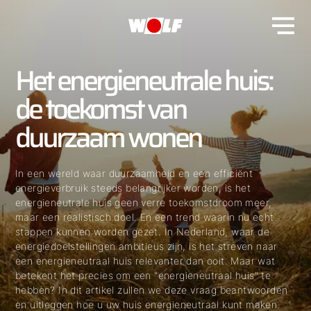
Het energieneutrale huis:
de toekomst van
duurzaam wonen
In een wereld waar duurzaamheid en een efficiënt
energieverbruik steeds belangrijker worden, is het
energieneutrale huis geen verre toekomstdroom meer,
maar een realistisch doel. En een trend waarin nu echt
stappen kunnen worden gezet. In Nederland, waar de
energiedoelstellingen ambitieus zijn, is het streven naar
een energieneutraal huis relevanter dan ooit. Maar wat
betekent het precies om een "energieneutraal huis" te
hebben? In dit artikel zullen we deze vraag beantwoorden
en uitleggen hoe u uw huis energieneutraal kunt maken.