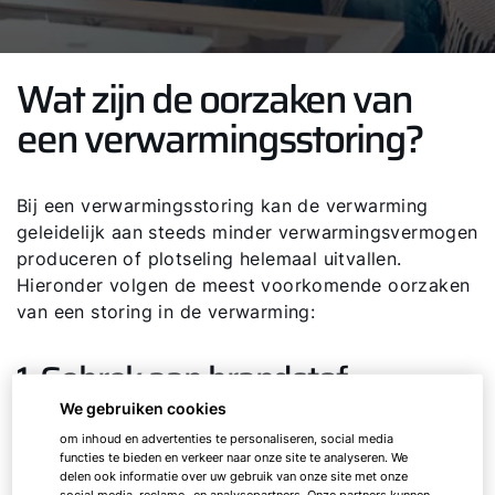
Wat zijn de oorzaken van
een verwarmingsstoring?
Bij een verwarmingsstoring kan de verwarming
geleidelijk aan steeds minder verwarmingsvermogen
produceren of plotseling helemaal uitvallen.
Hieronder volgen de meest voorkomende oorzaken
van een storing in de verwarming:
1. Gebrek aan brandstof
We gebruiken cookies
om inhoud en advertenties te personaliseren, social media
Soms is het heel eenvoudig om de oorzaak te
functies te bieden en verkeer naar onze site te analyseren. We
achterhalen: de oorzaak bij een
delen ook informatie over uw gebruik van onze site met onze
social media, reclame- en analysepartners. Onze partners kunnen