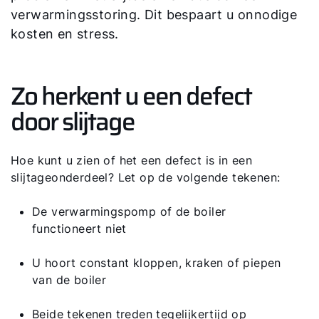
verwarmingsstoring. Dit bespaart u onnodige
Contactformulier
kosten en stress.
Mail de WOLF Service
Zo herkent u een defect
Adresgegevens
door slijtage
Ook interessant?
Hoe kunt u zien of het een defect is in een
slijtageonderdeel? Let op de volgende tekenen:
Downloads
De verwarmingspomp of de boiler
Service App
functioneert niet
U hoort constant kloppen, kraken of piepen
van de boiler
Beide tekenen treden tegelijkertijd op