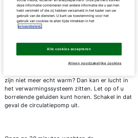
verwarmingssysteem op olie of vloeibaar gas
deze informatie combineren met andere informatie die u aan hen
kan bijvoorbeeld een gebrek aan brandstof
hebt verstrekt of die zij hebben verzameld in het kader van uw
gebruik van de diensten. U kunt uw toestemming voor het
zijn. Controleer dus eerst het tankniveau. Als
gebruik van cookies te allen tijde intrekken in het
privacybeleid.
de tank leeg is, bestelt u best zo snel mogelijk
nieuwe brandstof.
2. Lucht in de verwarming
Alle cookies accepteren
Alleen noodzakelijke cookies
De verwarming doet het nog, maar de kamers
zijn niet meer echt warm? Dan kan er lucht in
het verwarmingssysteem zitten. Let op of u
borrelende geluiden kunt horen. Schakel in dat
geval de circulatiepomp uit.