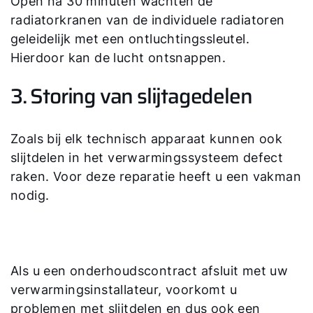
Open na 30 minuten wachten de
radiatorkranen van de individuele radiatoren
geleidelijk met een ontluchtingssleutel.
Hierdoor kan de lucht ontsnappen.
3. Storing van slijtagedelen
Zoals bij elk technisch apparaat kunnen ook
slijtdelen in het verwarmingssysteem defect
raken. Voor deze reparatie heeft u een vakman
nodig.
Hallo!
Hoe kunnen wij u helpen?
Als u een onderhoudscontract afsluit met uw
verwarmingsinstallateur, voorkomt u
Contact met het team
problemen met slijtdelen en dus ook een