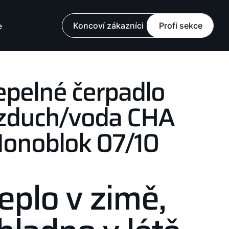
Koncoví zákazníci
Profi sekce
e
epelné čerpadlo
zduch/voda CHA
onoblok 07/10
eplo v zimě,