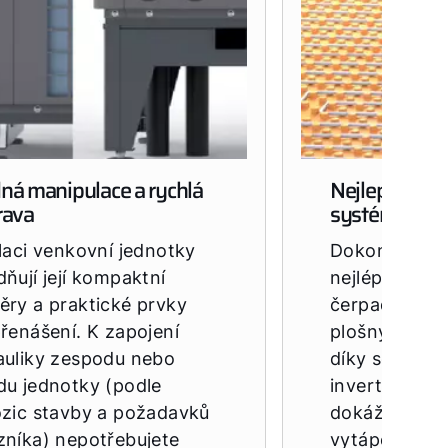
ná manipulace a rychlá
Nejlepší výs
rava
systémy vytá
laci venkovní jednotky
Dokonalé vnit
ňují její kompaktní
nejlépe zajist
ěry a praktické prvky
čerpadlo ve s
řenášení. K zapojení
plošnými sál
auliky zespodu nebo
díky sériově
du jednotky (podle
invertorové t
ozic stavby a požadavků
dokáže tepel
zníka) nepotřebujete
vytápět a chl