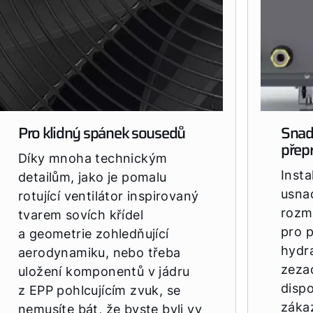
Pro klidný spánek sousedů
Snad
přep
Díky mnoha technickým
Insta
detailům, jako je pomalu
usnad
rotující ventilátor inspirovaný
rozm
tvarem sovích křídel
pro p
a geometrie zohledňující
hydr
aerodynamiku, nebo třeba
zeza
uložení komponentů v jádru
disp
z EPP pohlcujícím zvuk, se
záka
nemusíte bát, že byste byli vy