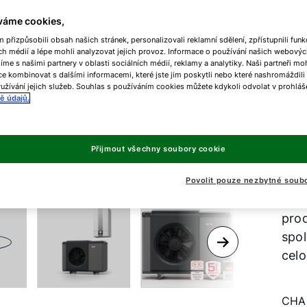
c
a
váme cookies,
přizpůsobili obsah našich stránek, personalizovali reklamní sdělení, zpřístupnili funk
ch médií a lépe mohli analyzovat jejich provoz. Informace o používání našich webovýc
ž
líme s našimi partnery v oblasti sociálních médií, reklamy a analytiky. Naši partneři m
e kombinovat s dalšími informacemi, které jste jim poskytli nebo které nashromáždili
užívání jejich služeb. Souhlas s používáním cookies můžete kdykoli odvolat v prohláš
ě údajů.
Tepe
Přijmout všechny soubory cookie
třet
rek
Povolit pouze nezbytné soub
naši
prod
spol
celo
CHA