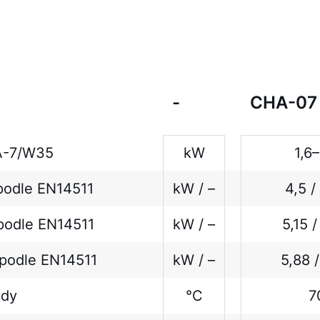
-
CHA-07
A-7/W35
kW
1,6
podle EN14511
kW / –
4,5 /
podle EN14511
kW / –
5,15 
podle EN14511
kW / –
5,88 
ody
°C
7