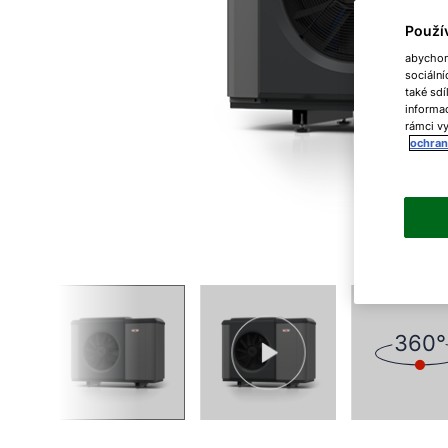
Použí
abychom 
sociální
také sdí
informac
rámci vy
ochran
360°