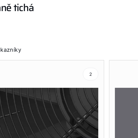
mně tichá
ákazníky
2