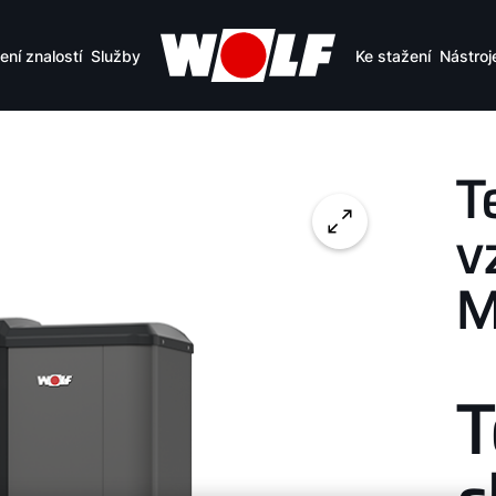
ení znalostí
Služby
Ke stažení
Nástroj
T
v
M
T