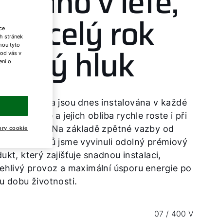
hladno v létě,
 po celý rok
ce
h stránek
ádný hluk
ohou tyto
 od vás v
ení o
lná čerpadla jsou dnes instalována v každé
í novostavbě a jejich obliba rychle roste i při
onstrukcích. Na základě zpětné vazby od
ory cookie
ch zákazníků jsme vyvinuli odolný prémiový
ukt, který zajišťuje snadnou instalaci,
ehlivý provoz a maximální úsporu energie po
u dobu životnosti.
07 / 400 V