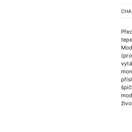
CHA
Pře
tepe
Mod
(pro
vytá
mon
přís
špič
mod
živo