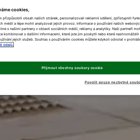
váme cookies,
přizpůsobili obsah našich stránek, personalizovali reklamní sdělení, zpřístupnili funk
ch médií a lépe mohli analyzovat jejich provoz. Informace o používání našich webovýc
líme s našimi partnery v oblasti sociálních médií, reklamy a analytiky. Naši partneři m
e kombinovat s dalšími informacemi, které jste jim poskytli nebo které nashromáždili
užívání jejich služeb. Souhlas s používáním cookies můžete kdykoli odvolat v prohláš
ě údajů.
Přijmout všechny soubory cookie
Povolit pouze nezbytné soub