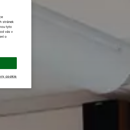
ce
h stránek
ohou tyto
 od vás v
ení o
ory cookie