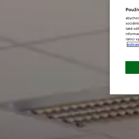
Použí
abychom 
sociální
také sdí
informac
rámci vy
ochran