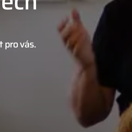
pěch
 pro vás.