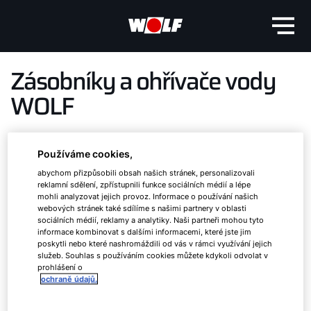
Zásobníky a ohřívače vody
WOLF
Používáme cookies,
Vrstvený zásobník, akumulační zásobník,
zásobník teplé užitkové vody a stanice pro
abychom přizpůsobili obsah našich stránek, personalizovali
reklamní sdělení, zpřístupnili funkce sociálních médií a lépe
průtočnou přípravu teplé vody
mohli analyzovat jejich provoz. Informace o používání našich
webových stránek také sdílíme s našimi partnery v oblasti
sociálních médií, reklamy a analytiky. Naši partneři mohou tyto
informace kombinovat s dalšími informacemi, které jste jim
poskytli nebo které nashromáždili od vás v rámci využívání jejich
služeb. Souhlas s používáním cookies můžete kdykoli odvolat v
prohlášení o
ochraně údajů.