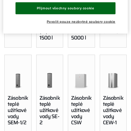
Dobrý den!
Vrstvený
Akumula
Akumula
Zásobník
Přijmout všechny soubory cookie
zásobník
ční
ční
teplé
BSP
zásobník
zásobník
užitkové
Jak vám můžeme pomoct?
Povolit pouze nezbytné soubory cookie
SPU-2
SPU-2
vody
(W) do
do
SEW-1/2
1500 l
5000 l
Služby WOLF
Servis
Kontaktní formulář
Důležité odkazy
Zásobník
Zásobník
Zásobník
Zásobník
teplé
teplé
teplé
teplé
Kontakty
užitkové
užitkové
užitkové
užitkové
vody
vody SE-
vody
vody
Servisní portál
SEM-1/2
2
CSW
CEW-1