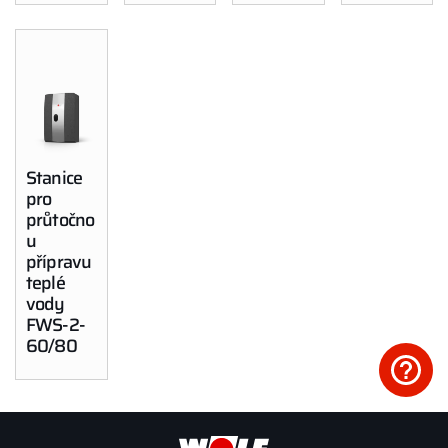
Bonus program
WOLF Akademie
Stanice
pro
průtočno
u
přípravu
teplé
vody
FWS-2-
60/80