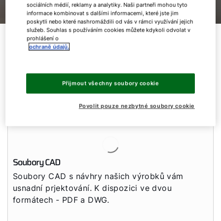
sociálních médií, reklamy a analytiky. Naši partneři mohou tyto
informace kombinovat s dalšími informacemi, které jste jim
poskytli nebo které nashromáždili od vás v rámci využívání jejich
služeb. Souhlas s používáním cookies můžete kdykoli odvolat v
Všechny podklady na
prohlášení o
ochraně údajů.
jednom místě
Přijmout všechny soubory cookie
Vše, co potřebujete pro svůj projekt.
Povolit pouze nezbytné soubory cookie
Dobrý den!
Soubory CAD
Jak vám můžeme pomoct?
Soubory CAD s návhry našich výrobků vám
usnadní prjektování. K dispozici ve dvou
formátech - PDF a DWG.
Služby WOLF