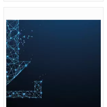
Servis
Kontaktní formulář
Důležité odkazy
Kontakty
Servisní portál
Bonus program
WOLF Akademie