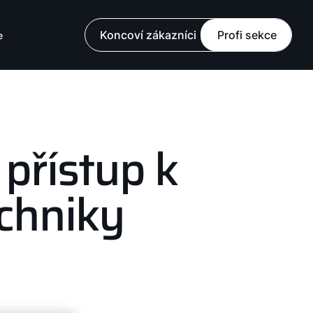
Koncoví zákazníci
Profi sekce
e
přístup k
chniky