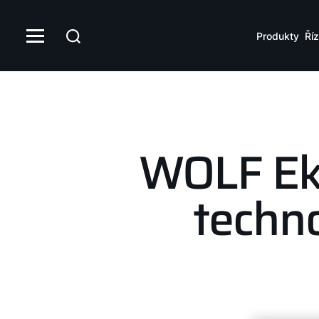
Produkty
Říz
WOLF Eko
techn