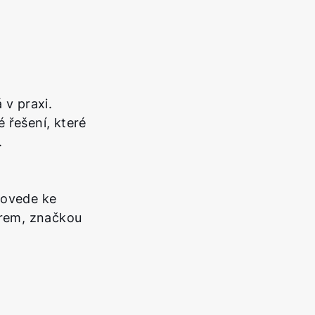
v praxi.
 řešení, které
.
dovede ke
erem, značkou