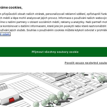
váme cookies,
přizpůsobili obsah našich stránek, personalizovali reklamní sdělení, zpřístupnili funk
ch médií a lépe mohli analyzovat jejich provoz. Informace o používání našich webovýc
líme s našimi partnery v oblasti sociálních médií, reklamy a analytiky. Naši partneři m
e kombinovat s dalšími informacemi, které jste jim poskytli nebo které nashromáždili
užívání jejich služeb. Souhlas s používáním cookies můžete kdykoli odvolat v prohláš
ě údajů.
Přijmout všechny soubory cookie
Povolit pouze nezbytné soub