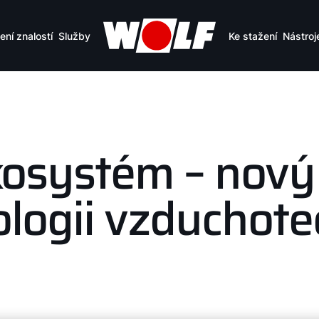
ení znalostí
Služby
Ke stažení
Nástroj
systém – nový 
ologii vzduchote