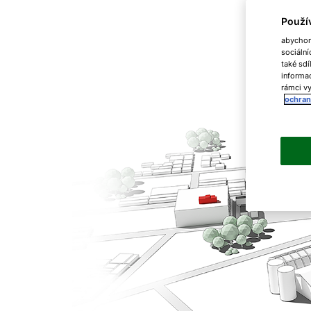
Použí
abychom 
sociální
také sdí
informac
rámci vy
ochran