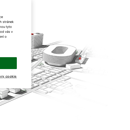
ce
h stránek
ohou tyto
 od vás v
ení o
ory cookie