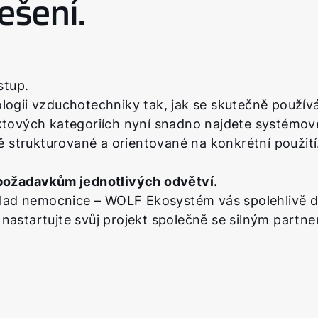
ešení.
stup.
ii vzduchotechniky tak, jak se skutečně používá 
uktových kategoriích nyní snadno najdete systémové
strukturované a orientované na konkrétní použití
ožadavkům jednotlivých odvětví.
říklad nemocnice – WOLF Ekosystém vás spolehlivě 
 nastartujte svůj projekt společně se silným partn