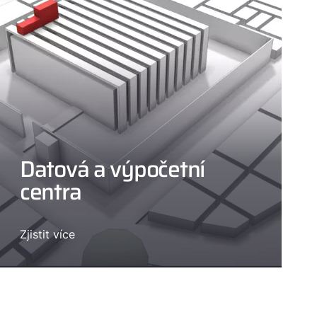
Datová a výpočetní
centra
Zjistit více