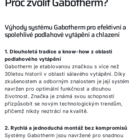
Proč zvolit Gabotherm?
Kontakty
Servisní portál
Výhody systému Gabotherm pro efektivní a
Bonus program
spolehlivé podlahové vytápění a chlazení
WOLF Akademie
1. Dlouholetá tradice a know-how z oblasti
podlahového vytápění
Gabotherm je etablovanou značkou s více než
30letou historií v oblasti sálavého vytápění. Díky
zkušenostem a odborným znalostem je její systém
navržen pro optimální funkčnost a dlouhou
životnost. Značka je známá svou schopností
přizpůsobit se novým technologickým trendům,
přičemž nikdy neztrácí na kvalitě.
2. Rychlá a jednoduchá montáž bez kompromisů
Systémy Gabotherm jsou navržené pro snadnou