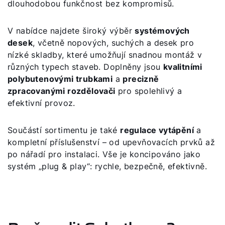
dlouhodobou funkčnost bez kompromisů.
V nabídce najdete široký výběr
systémových
desek
, včetně nopových, suchých a desek pro
Dobrý den!
nízké skladby, které umožňují snadnou montáž v
různých typech staveb. Doplněny jsou
kvalitními
Jak vám můžeme pomoct?
polybutenovými trubkami
a
precizně
zpracovanými rozdělovači
pro spolehlivý a
efektivní provoz.
Služby WOLF
Součástí sortimentu je také
regulace vytápění
a
Servis
kompletní příslušenství – od upevňovacích prvků až
po nářadí pro instalaci. Vše je koncipováno jako
Kontaktní formulář
systém „plug & play“: rychle, bezpečně, efektivně.
Důležité odkazy