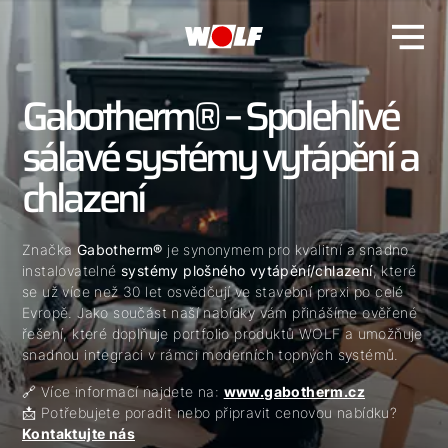
Gabotherm® – Spolehlivé
sálavé systémy vytápění a
chlazení
Značka
Gabotherm®
je synonymem pro kvalitní a snadno
instalovatelné
systémy plošného vytápění/chlazení
, které
se už více než 30 let osvědčují ve stavební praxi po celé
Evropě. Jako součást naší nabídky vám přinášíme ověřené
řešení, které doplňuje portfolio produktů WOLF a umožňuje
snadnou integraci v rámci moderních topných systémů.
🔗 Více informací najdete na:
www.gabotherm.cz
📩 Potřebujete poradit nebo připravit cenovou nabídku?
Kontaktujte nás