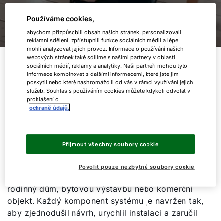
Používáme cookies,
abychom přizpůsobili obsah našich stránek, personalizovali
reklamní sdělení, zpřístupnili funkce sociálních médií a lépe
mohli analyzovat jejich provoz. Informace o používání našich
webových stránek také sdílíme s našimi partnery v oblasti
Co Gabotherm nabízí?
sociálních médií, reklamy a analytiky. Naši partneři mohou tyto
informace kombinovat s dalšími informacemi, které jste jim
poskytli nebo které nashromáždili od vás v rámci využívání jejich
služeb. Souhlas s používáním cookies můžete kdykoli odvolat v
prohlášení o
ochraně údajů.
Promyšlený systém plošného vytápění a
chlazení od jednoho dodavatele
Přijmout všechny soubory cookie
S Gabothermem získáváte
kompletní a vzájemně
sladěné řešení
pro podlahové, stěnové nebo
Povolit pouze nezbytné soubory cookie
stropní vytápění a chlazení – ať už se jedná o
rodinný dům, bytovou výstavbu nebo komerční
objekt. Každý komponent systému je navržen tak,
aby zjednodušil návrh, urychlil instalaci a zaručil