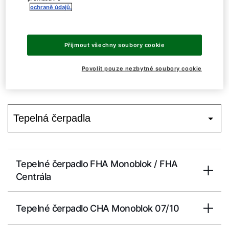
ochraně údajů.
05.
Software ke stažení
Přijmout všechny soubory cookie
01.
Technická dokumentace a
Povolit pouze nezbytné soubory cookie
návody pro projektování
Tepelné čerpadlo FHA Monoblok / FHA
Centrála
Tepelné čerpadlo CHA Monoblok 07/10