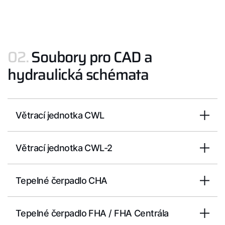
Kontakty
Servisní portál
02.
Soubory pro CAD a
Bonus program
hydraulická schémata
WOLF Akademie
Větrací jednotka CWL
Větrací jednotka CWL-2
Tepelné čerpadlo CHA
Tepelné čerpadlo FHA / FHA Centrála