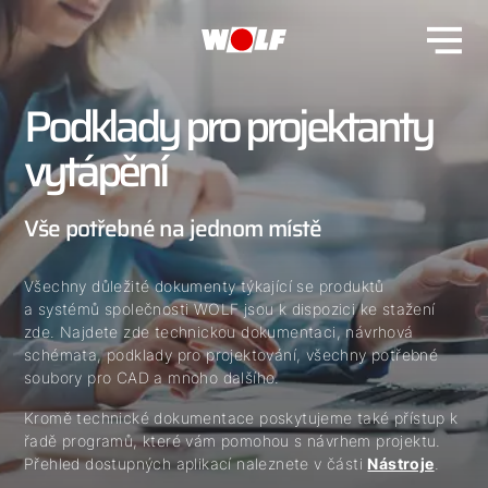
Podklady pro projektanty
vytápění
Vše potřebné na jednom místě
Všechny důležité dokumenty týkající se produktů
a systémů společnosti WOLF jsou k dispozici ke stažení
zde. Najdete zde technickou dokumentaci, návrhová
schémata, podklady pro projektování, všechny potřebné
soubory pro CAD a mnoho dalšího.
Kromě technické dokumentace poskytujeme také přístup k
řadě programů, které vám pomohou s návrhem projektu.
Přehled dostupných aplikací naleznete v části
Nástroje
.