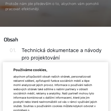
Protože nám jde především o to, abychom vám pomohli
pracovat efektivněji.
Obsah
01.
Technická dokumentace a návody
pro projektování
02.
Soubory pro CAD a hydraulická
Používáme cookies,
schémata
abychom přizpůsobili obsah našich stránek, personalizovali
reklamní sdělení, zpřístupnili funkce sociálních médií a lépe
mohli analyzovat jejich provoz. Informace o používání našich
03.
Návrh výkonu tepelných čerpadel
webových stránek také sdílíme s našimi partnery v oblasti
sociálních médií, reklamy a analytiky. Naši partneři mohou tyto
04.
Návrh výkonu kaskády tepelných
informace kombinovat s dalšími informacemi, které jste jim
poskytli nebo které nashromáždili od vás v rámci využívání jejich
čerpadel
služeb. Souhlas s používáním cookies můžete kdykoli odvolat v
prohlášení o