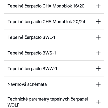
Tepelné čerpadlo CHA Monoblok 16/20
Tepelné čerpadlo CHA Monoblok 20/24
Dobrý den!
Tepelné čerpadlo BWL-1
Jak vám můžeme pomoct?
Tepelné čerpadlo BWS-1
Služby WOLF
Tepelné čerpadlo BWW-1
Servis
Návrhová schémata
Kontaktní formulář
Technické parametry tepelných čerpadel
Důležité odkazy
WOLF