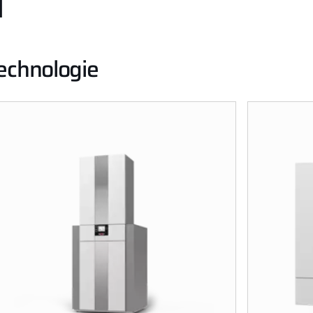
ů
echnologie