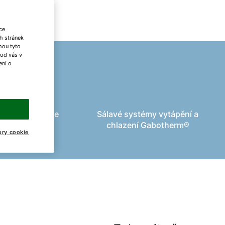
ce
h stránek
ohou tyto
 od vás v
ení o
vače a chladiče
Sálavé systémy vytápění a
vzduchu
chlazení Gabotherm®
ory cookie