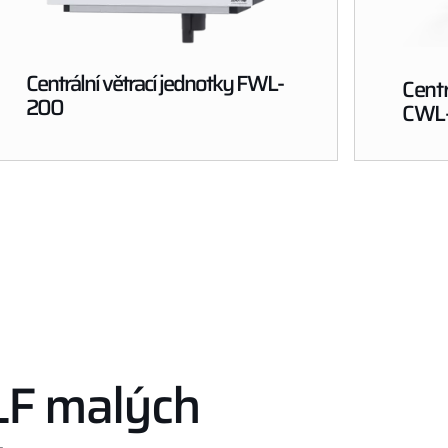
Centrální větrací jednotky FWL-
Centr
200
CWL-
LF malých