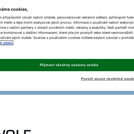
váme cookies,
přizpůsobili obsah našich stránek, personalizovali reklamní sdělení, zpřístupnili funk
ch médií a lépe mohli analyzovat jejich provoz. Informace o používání našich webovýc
líme s našimi partnery v oblasti sociálních médií, reklamy a analytiky. Naši partneři m
e kombinovat s dalšími informacemi, které jste jim poskytli nebo které nashromáždili
Co hledáte?
užívání jejich služeb. Souhlas s používáním cookies můžete kdykoli odvolat v prohláš
ě údajů.
Velké
Přijmout všechny soubory cookie
Solární
Regulační
Ohří
plynové
systémy
systémy
kotle
Povolit pouze nezbytné soub