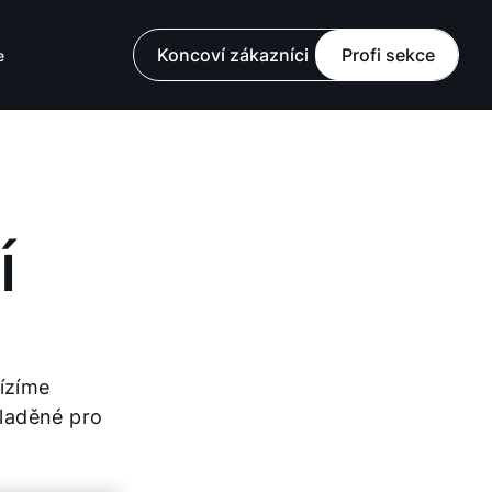
Koncoví zákazníci
Profi sekce
e
í
bízíme
sladěné pro