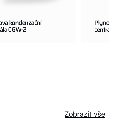
ová kondenzační
Plynová kond
rála CGW-2
centrála CSZ
Zobrazit vše