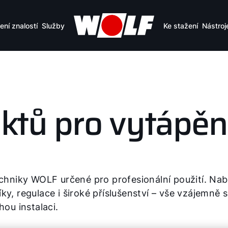
ení znalostí
Služby
Ke stažení
Nástroj
ktů pro vytápěn
echniky WOLF určené pro profesionální použití. Na
ky, regulace i široké příslušenství – vše vzájemně 
hou instalaci.