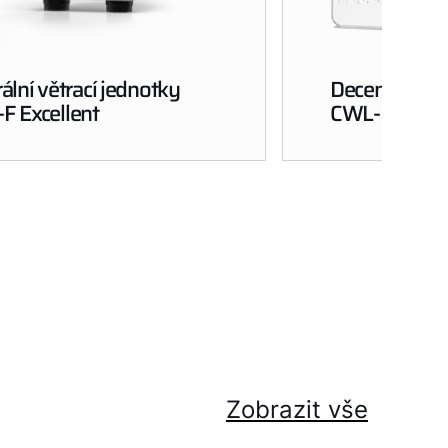
ální větrací jednotky
Decentrální v
F Excellent
CWL-D-70
Zobrazit vše