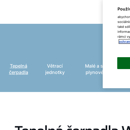
Použí
abychom 
sociální
také sdí
informac
rámci vy
ochran
Tepelná
Větrací
Malé a střední
čerpadla
jednotky
plynové kotle