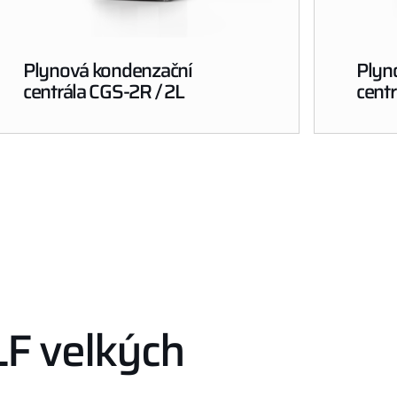
Plynová kondenzační
Plyn
centrála CGS-2R / 2L
cent
F velkých