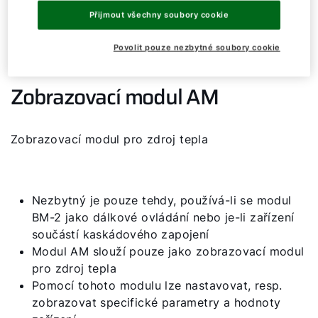
Dobrý den!
Přijmout všechny soubory cookie
Jak vám můžeme pomoct?
Povolit pouze nezbytné soubory cookie
Služby WOLF
Zobrazovací modul AM
Servis
Zobrazovací modul pro zdroj tepla
Kontaktní formulář
Nezbytný je pouze tehdy, používá-li se modul
Důležité odkazy
BM-2 jako dálkové ovládání nebo je-li zařízení
součástí kaskádového zapojení
Modul AM slouží pouze jako zobrazovací modul
Kontakty
pro zdroj tepla
Servisní portál
Pomocí tohoto modulu lze nastavovat, resp.
zobrazovat specifické parametry a hodnoty
Bonus program