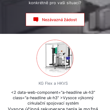
konkrétně pro vaši situaci?
Nezávazná žádost
KG Flex a HKVS
<2 data-web-component="a-headline uk-h3"
class="a-headline uk-h3" >Vysoce výkonný
cirkulační spojovací systém
Vysoce účinná rekuperace tepla je možná