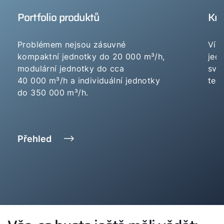
Portfolio produktů
Kno
Problémem nejsou zásuvné
Víc
kompaktní jednotky do 20 000 m³/h,
jed
modulární jednotky do cca
svě
40 000 m³/h a individuální jednotky
tech
do 350 000 m³/h.
Přehled