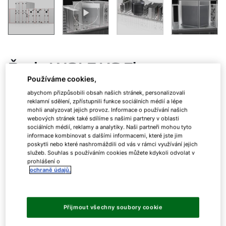
Řada WOLF KG Flex
Používáme cookies,
abychom přizpůsobili obsah našich stránek, personalizovali
reklamní sdělení, zpřístupnili funkce sociálních médií a lépe
Vzduchotechnické systémy na míru
mohli analyzovat jejich provoz. Informace o používání našich
webových stránek také sdílíme s našimi partnery v oblasti
sociálních médií, reklamy a analytiky. Naši partneři mohou tyto
Nová řada KG Flex nabízí maximální flexibilitu – od
informace kombinovat s dalšími informacemi, které jste jim
poskytli nebo které nashromáždili od vás v rámci využívání jejich
malého až po velmi velký objem vzduchu.
služeb. Souhlas s používáním cookies můžete kdykoli odvolat v
prohlášení o
ochraně údajů.
KG Flex
až 350 000 m³/h
Přijmout všechny soubory cookie
Žádost o osobní konzultaci