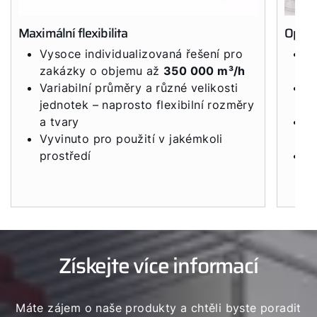
Maximální flexibilita
Optimá
Vysoce individualizovaná řešení pro
K
zakázky o objemu až
350 000 m³/h
p
Variabilní průměry a různé velikosti
Vy
jednotek – naprosto flexibilní rozměry
t
a tvary
L
Vyvinuto pro použití v jakémkoli
n
prostředí
P
s
Získejte více informací
Máte zájem o naše produkty a chtěli byste poradit