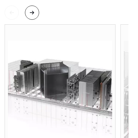
Služby WOLF
Servis
Kontaktní formulář
Důležité odkazy
Kontakty
Servisní portál
Bonus program
WOLF Akademie