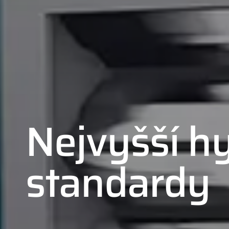
Nejvyšší h
standardy