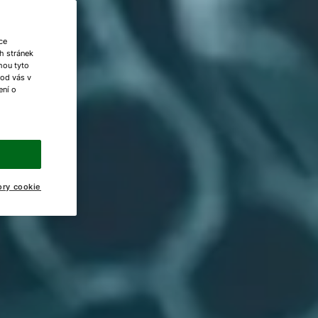
ce
h stránek
ohou tyto
 od vás v
ení o
ory cookie