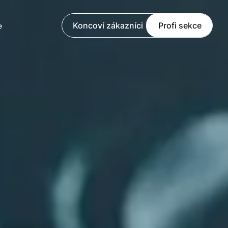
Koncoví zákazníci
Profi sekce
e