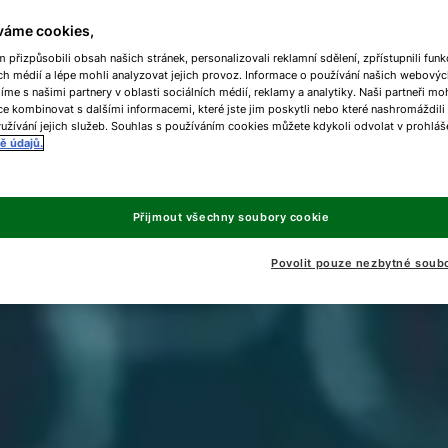
váme cookies,
přizpůsobili obsah našich stránek, personalizovali reklamní sdělení, zpřístupnili funk
ch médií a lépe mohli analyzovat jejich provoz. Informace o používání našich webovýc
líme s našimi partnery v oblasti sociálních médií, reklamy a analytiky. Naši partneři m
e kombinovat s dalšími informacemi, které jste jim poskytli nebo které nashromáždili
užívání jejich služeb. Souhlas s používáním cookies můžete kdykoli odvolat v prohláš
ě údajů.
Přijmout všechny soubory cookie
Povolit pouze nezbytné soub