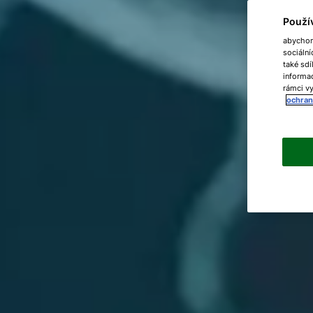
Použí
abychom 
sociální
také sdí
informac
rámci vy
ochran