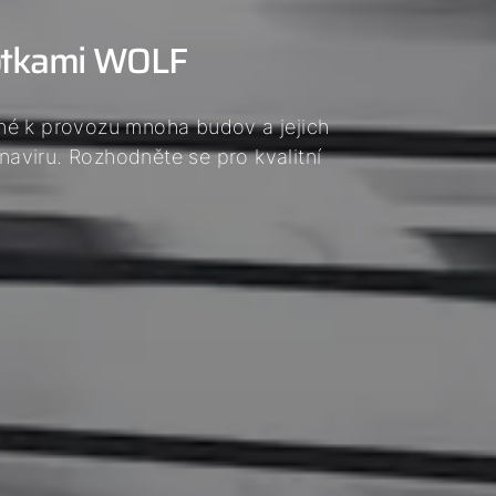
notkami WOLF
né k provozu mnoha budov a jejich
aviru. Rozhodněte se pro kvalitní