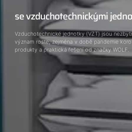
se vzduchotechnickými jed
Vzduchotechnické jednotky (VZT) jsou nezbyt
význam roste, zejména v době pandemie koron
produkty a praktická řešení od značky WOLF.