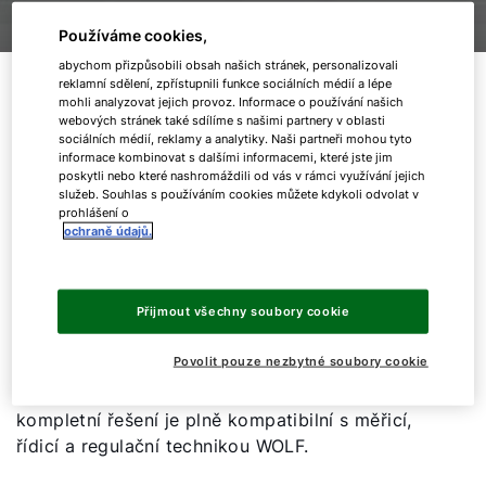
Používáme cookies,
abychom přizpůsobili obsah našich stránek, personalizovali
To vše sjednocujeme do jednoho spolehlivého
reklamní sdělení, zpřístupnili funkce sociálních médií a lépe
mohli analyzovat jejich provoz. Informace o používání našich
a mimořádně efektivního systému. Mnoho
webových stránek také sdílíme s našimi partnery v oblasti
zákazníků oceňuje bezpečnost optimálně
sociálních médií, reklamy a analytiky. Naši partneři mohou tyto
vyladěných systémů s komplexním řízením.
informace kombinovat s dalšími informacemi, které jste jim
poskytli nebo které nashromáždili od vás v rámci využívání jejich
Problémy s rozhraním u nás neznáme.
služeb. Souhlas s používáním cookies můžete kdykoli odvolat v
prohlášení o
ochraně údajů.
Speciálním řešením WOLF „vše v jednom” je
například střešní koncepce pro gastronomii.
Ústředním prvkem systému je zařízení RLT
Přijmout všechny soubory cookie
s integrovaným chlazením, topením, ohřevem
teplé vody a vysoce účinným systémem
Povolit pouze nezbytné soubory cookie
rekuperace tepla. Provozovatel si přitom může
vybrat z veškerých tepelných zdrojů. Toto
kompletní řešení je plně kompatibilní s měřicí,
řídicí a regulační technikou WOLF.