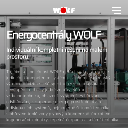
Energocentrály WOLF
Individuální kompletní řešení na malém
prostoru
To, čím se společnost WOLF odlišuje od ostatních, je
jedinečná kompetence systému. Jako jediný evropský
výrobce nabízíme celé spektrum vzduchotechnické
a vytápěcí techniky jedné značky: větrání,
vzduchotechnika, chlazení, vytápění, zvlhčování,
odvlhčování, rekuperace energie prostřednictvím
individuálních systémů, nejmodernější topná technika
s ohřevem teplé vody plynovým kondenzačním kotlem,
kogenerační jednotky, tepelná čerpadla a solární technika.