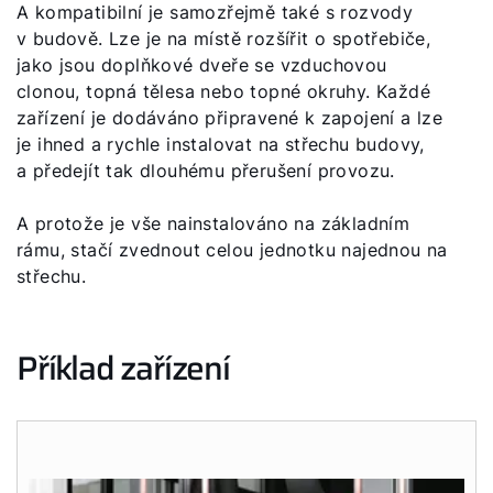
A kompatibilní je samozřejmě také s rozvody
v budově. Lze je na místě rozšířit o spotřebiče,
jako jsou doplňkové dveře se vzduchovou
clonou, topná tělesa nebo topné okruhy. Každé
Dobrý den!
zařízení je dodáváno připravené k zapojení a lze
je ihned a rychle instalovat na střechu budovy,
Jak vám můžeme pomoct?
a předejít tak dlouhému přerušení provozu.
Služby WOLF
A protože je vše nainstalováno na základním
rámu, stačí zvednout celou jednotku najednou na
střechu.
Servis
Kontaktní formulář
Příklad zařízení
Důležité odkazy
Kontakty