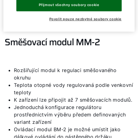
Dobrý den!
Přijmout všechny soubory cookie
Jak vám můžeme pomoct?
Povolit pouze nezbytné soubory cookie
Služby WOLF
Směšovací modul MM-2
Servis
Kontaktní formulář
Rozšiřující modul k regulaci směšovaného
okruhu
Teplota otopné vody regulovaná podle venkovní
Důležité odkazy
teploty
K zařízení lze připojit až 7 směšovacích modulů.
Jednoduchá konfigurace regulátoru
Kontakty
prostřednictvím výběru předem definovaných
Servisní portál
variant zařízení
Ovládací modul BM-2 je možné umístit jako
Bonus program
dálkové ovládání do nástěnného držáku