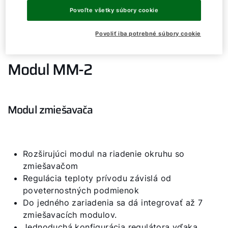
Povoľte všetky súbory cookie
Dobrý deň!
Povoliť iba potrebné súbory cookie
Ako vám môžeme pomôcť?
Modul MM-2
Služby WOLF
Servis
Modul zmiešavača
Hotline
Rozširujúci modul na riadenie okruhu so
Kontaktný formulár
zmiešavačom
Regulácia teploty prívodu závislá od
poveternostných podmienok
Dôležité odkazy
Do jedného zariadenia sa dá integrovať až 7
zmiešavacích modulov.
Kontakty
Jednoduchá konfigurácia regulátora vďaka