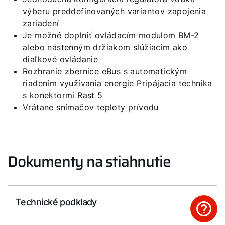
výberu preddefinovaných variantov zapojenia
Servisný portál
zariadení
Je možné doplniť ovládacím modulom BM-2
WOLF Akadémia
alebo nástenným držiakom slúžiacim ako
diaľkové ovládanie
Rozhranie zbernice eBus s automatickým
riadením využívania energie Pripájacia technika
s konektormi Rast 5
Vrátane snímačov teploty prívodu
Dokumenty na stiahnutie
Technické podklady