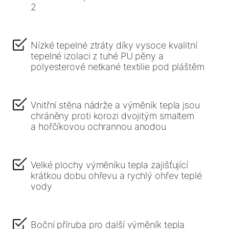
Důležité odkazy
2
Kontakty
Nízké tepelné ztráty díky vysoce kvalitní
Servisní portál
tepelné izolaci z tuhé PU pěny a
polyesterové netkané textilie pod pláštěm
Bonus program
WOLF Akademie
Vnitřní stěna nádrže a výměník tepla jsou
chráněny proti korozi dvojitým smaltem
a hořčíkovou ochrannou anodou
Velké plochy výměníku tepla zajišťující
krátkou dobu ohřevu a rychlý ohřev teplé
vody
Boční příruba pro další výměník tepla