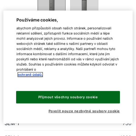
Používáme cookies,
abychom přizpůsobili obsah našich stránek, personalizovali
reklamní sdělení, zpřístupnili funkce sociálních médií a lépe
Zásobník SEM-1/2
mohli analyzovat jejich provoz. Informace o používání našich
webových stránek také sdílíme s našimi partnery v oblasti
sociálních médií, reklamy a analytiky. Naši partneři mohou tyto
informace kombinovat s dalšími informacemi, které jste jim
poskytli nebo které nashromáždili od vás v rámci využívání jejich
Zásobník TUV
služeb. Souhlas s používáním cookies můžete kdykoli odvolat v
prohlášení o
ochraně údajů.
Solární zásobník TUV z oceli s dvouvrstvým
smaltováním a 2 spirálovými výměníky
Přijmout všechny soubory cookie
SEM-1
500
Povolit pouze nezbytné soubory cookie
SEM-1
750