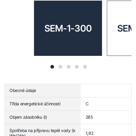
SEM-1-300
SEM
Obecné údaje
Třída energetické účinnosti
C
Objem zásobníku (l)
285
Spotřeba na přípravu teplé vody (k
1,92
Wh/24h)