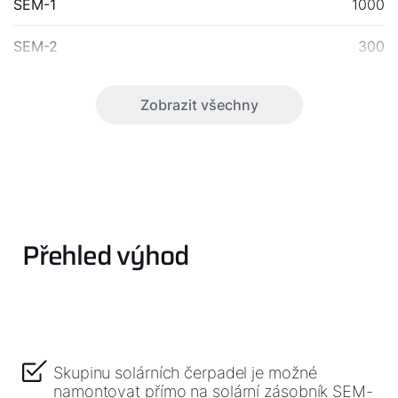
SEM-1
1000
SEM-2
300
Zobrazit všechny
Dobrý den!
Jak vám můžeme pomoct?
Služby WOLF
Přehled výhod
Servis
Kontaktní formulář
Skupinu solárních čerpadel je možné
namontovat přímo na solární zásobník SEM-