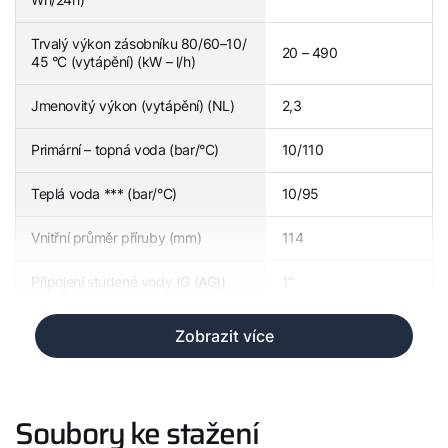
Trvalý výkon zásobníku 80/60–10/
20 – 490
45 °C (vytápění) (kW – l/h)
Jmenovitý výkon (vytápění) (NL)
2,3
Primární – topná voda (bar/°C)
10/110
Teplá voda *** (bar/°C)
10/95
Vnitřní průměr příruby (mm)
114
Připojení studené vody (G (AG))
1“
Zobrazit více
Soubory ke stažení