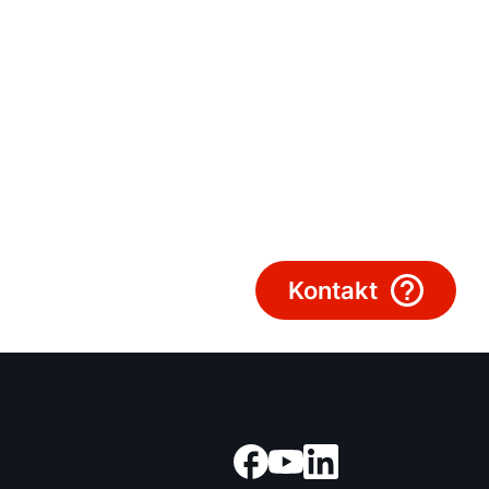
Služby WOLF
Servis
Kontaktní formulář
Důležité odkazy
Kontakty
Kontakt
Servisní portál
Bonus program
WOLF Akademie