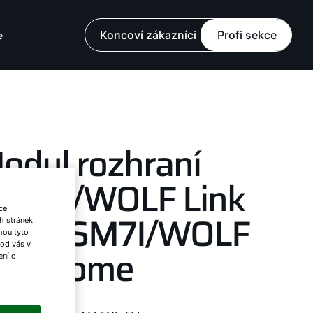
Koncoví zákazníci
Profi sekce
e
odul rozhraní
SM7E/WOLF Link
ce
ro a ISM7I/WOLF
h stránek
ohou tyto
 od vás v
ink Home
ení o