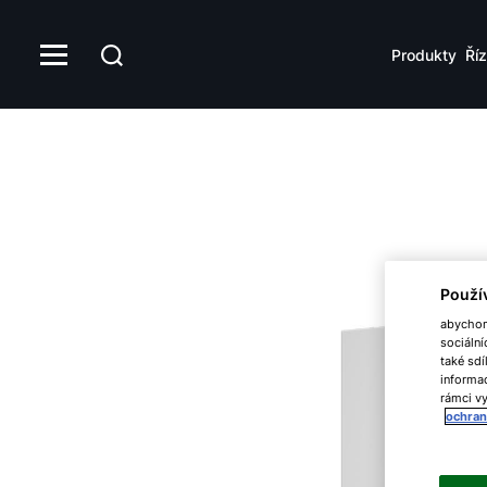
Produkty
Říz
Použí
abychom 
sociální
také sdí
informac
rámci vy
ochran