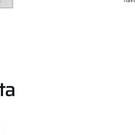
nav
ta