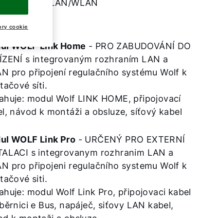
ul rozhraní LAN/WLAN
ory cookie
ul WOLF Link Home
- PRO ZABUDOVÁNÍ DO
ÍZENÍ s integrovaným rozhraním LAN a
N pro připojení regulačního systému Wolf k
tačové síti.
ahuje: modul Wolf LINK HOME, připojovací
l, návod k montáži a obsluze, síťový kabel
ul WOLF Link Pro
- URČENÝ PRO EXTERNÍ
TALACI s integrovanym rozhranim LAN a
N pro připojeni regulačního systemu Wolf k
tačové siti.
huje: modul Wolf Link Pro, připojovaci kabel
běrnici e Bus, napáječ, siťovy LAN kabel,