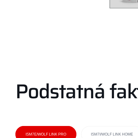
Podstatná fak
ISM7E/WOLF LINK PRO
ISM7I/WOLF LINK HOME