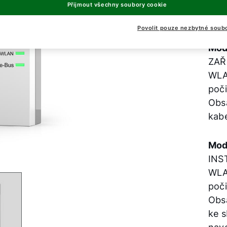
Mod
Přijmout všechny soubory cookie
Povolit pouze nezbytné soub
Mod
ZAŘ
WLA
poči
Obs
kabe
Mod
INS
WLA
poči
Obsa
ke s