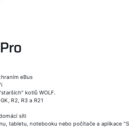
Pro
zhraním eBus
i
"starších" kotlů WOLF.
GK, R2, R3 a R21
domácí síti
nu, tabletu, notebooku nebo počítače a aplikace "