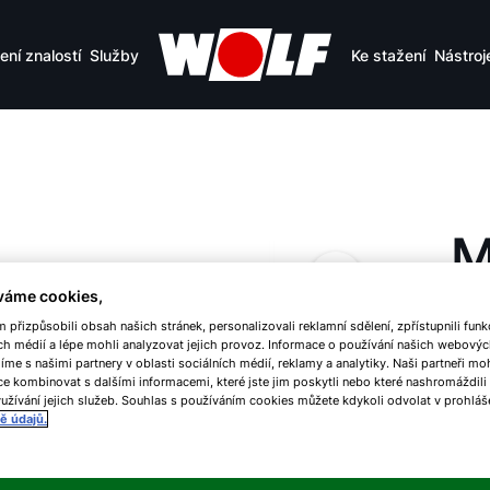
ení znalostí
Služby
Ke stažení
Nástroj
M
I
váme cookies,
přizpůsobili obsah našich stránek, personalizovali reklamní sdělení, zpřístupnili funk
P
ch médií a lépe mohli analyzovat jejich provoz. Informace o používání našich webovýc
líme s našimi partnery v oblasti sociálních médií, reklamy a analytiky. Naši partneři m
e kombinovat s dalšími informacemi, které jste jim poskytli nebo které nashromáždili
L
užívání jejich služeb. Souhlas s používáním cookies můžete kdykoli odvolat v prohláš
ě údajů.