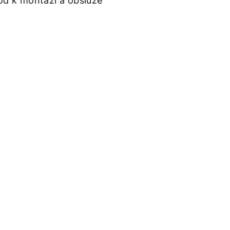
od k montaži a obsluze