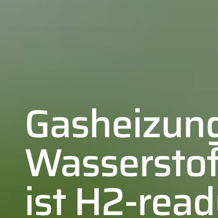
Gasheizun
Wassersto
ist H2-rea