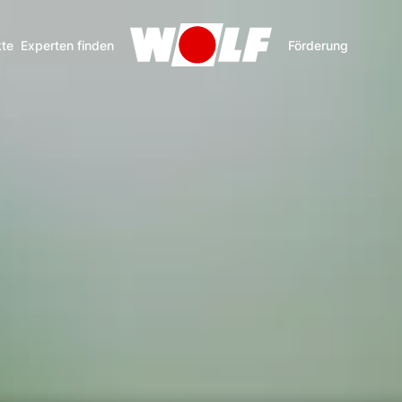
te
Experten finden
Förderung