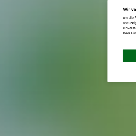
Wir v
um die F
anzuzei
einverst
Ihrer Ei