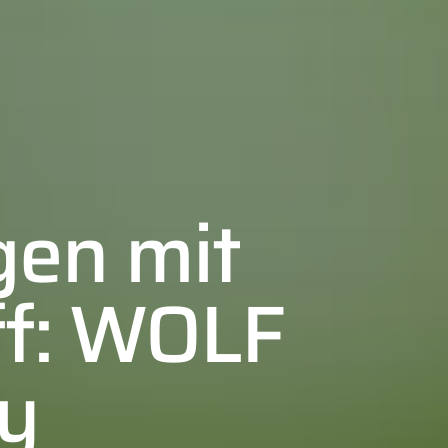
gen mit
ff: WOLF
dy