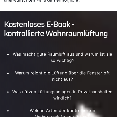
unerwünschten Partikeln ermöglicht.
Service kontaktieren
Produktberatung
Kostenloses E-Book -
kontrollierte Wohnraumlüftung
Fachhandwerker finden
Wichtige Links
Was macht gute Raumluft aus und warum ist sie
so wichtig?
5 Jahre Garantie
Warum reicht die Lüftung über die Fenster oft
Karriere
nicht aus?
Privatkunden-Downloads
Was nützen Lüftungsanlagen in Privathaushalten
wirklich?
Welche Arten der kontrollierten
Wohnraumlüftung gibt es?