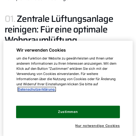
01.
Zentrale Lüftungsanlage
reinigen: Für eine optimale
Wohnraumlüftung
Wir verwenden Cookies
In vielen modernen Gebäuden sind
um die Funktion der Website zu gewährleisten und Ihnen unter
anderem Informationen zu Ihren Interessen anzuzeigen. Mit dem
zentrale Lüftungsanlagen
mit
integrierter
Klick auf den Button "Zustimmen" erklären Sie sich mit der
Verwendung von Cookies einverstanden. Für weitere
Wärmerückgewinnung
das Herzstück der
Informationen über die Nutzung von Cookies oder für Änderung
Raumklimatisierung. Sie sorgen nicht nur
und Widerruf Ihrer Einstellungen klicken Sie bitte auf
Datenschutzerklärung.
für frische Luft, sondern auch für ein
angenehmes und gesundes Raumklima.
Doch wie jedes Herzstück benötigen auch
Zustimmen
sie
Pflege
, um über die Jahre hinweg stets
Nur notwendige Cookies
effizient und zuverlässig zu arbeiten.