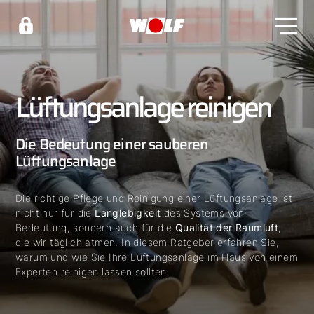
Lüftungsanlage reinigen
Die Bedeutung einer sauberen
Lüftungsanlage
Die richtige Pflege und Reinigung einer Lüftungsanlage ist
nicht nur für die
Langlebigkeit
des Systems von
Bedeutung, sondern auch für die
Qualität der Raumluft
,
die wir täglich atmen. In diesem Ratgeber erfahren Sie,
warum und wie Sie Ihre Lüftungsanlage im Haus von einem
Experten reinigen lassen sollten.