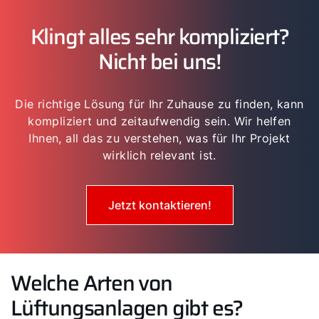
Klingt alles sehr kompliziert?
Nicht bei uns!
Servus!
Die richtige Lösung für Ihr Zuhause zu finden, kann
kompliziert und zeitaufwendig sein. Wir helfen
Wie können wir Ihnen helfen?
Ihnen, all das zu verstehen, was für Ihr Projekt
wirklich relevant ist.
Service kontaktieren
Jetzt kontaktieren!
Produktberatung
Fachhandwerker finden
Welche Arten von
Lüftungsanlagen gibt es?
Wichtige Links