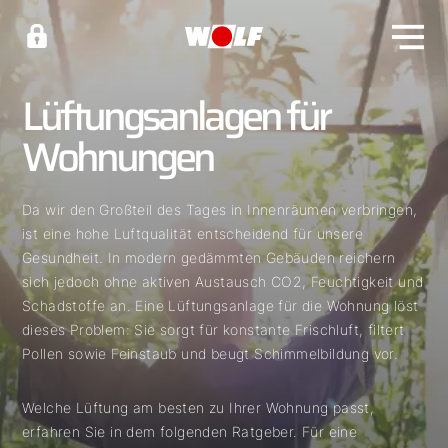
Lüftungsanlagen für
Wohnungen
Da wir den Großteil des Tages in Innenräumen verbringen,
ist eine hohe Luftqualität entscheidend für unsere
Gesundheit. In modern gedämmten Gebäuden reichern
sich jedoch ohne aktiven Austausch CO2, Feuchtigkeit und
Schadstoffe an. Eine Lüftungsanlage für die Wohnung löst
dieses Problem: Sie sorgt für konstante Frischluft, filtert
Pollen sowie Feinstaub und beugt Schimmelbildung vor.
Welche Lüftung am besten zu Ihrer Wohnung passt,
erfahren Sie in dem folgenden Ratgeber. Für eine