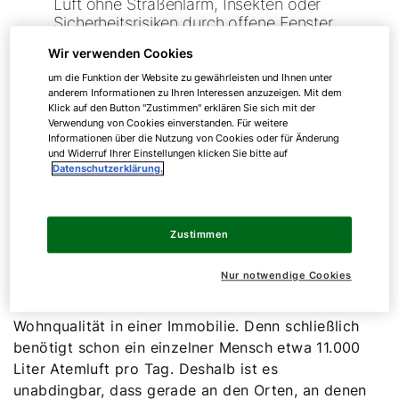
Luft ohne Straßenlärm, Insekten oder
Sicherheitsrisiken durch offene Fenster.
Wir verwenden Cookies
um die Funktion der Website zu gewährleisten und Ihnen unter
Kostenlose Beratung: Wir beraten Sie gerne
anderem Informationen zu Ihren Interessen anzuzeigen. Mit dem
unverbindlich und kostenlos, um die
Klick auf den Button "Zustimmen" erklären Sie sich mit der
Verwendung von Cookies einverstanden. Für weitere
passende Lüftungslösung für Ihr Zuhause zu
Informationen über die Nutzung von Cookies oder für Änderung
finden.
und Widerruf Ihrer Einstellungen klicken Sie bitte auf
Datenschutzerklärung.
Was ist eine Lüftungsanlage
und wie funktioniert sie?
Zustimmen
Nur notwendige Cookies
Die Qualität der Raumluft hat bedeutenden
Einfluss auf unser Wohlbefinden und die
Wohnqualität in einer Immobilie. Denn schließlich
benötigt schon ein einzelner Mensch etwa 11.000
Liter Atemluft pro Tag. Deshalb ist es
unabdingbar, dass gerade an den Orten, an denen