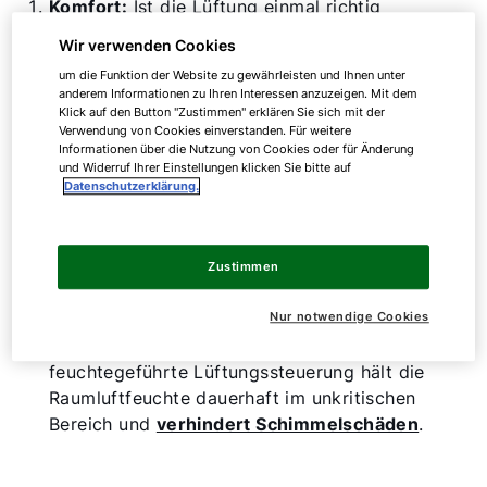
Komfort:
Ist die Lüftung einmal richtig
konfiguriert, müssen Sie im Alltag keine
Wir verwenden Cookies
manuellen Anpassungen mehr vornehmen.
um die Funktion der Website zu gewährleisten und Ihnen unter
Energieeffizienz:
Eine intelligente Steuerung
anderem Informationen zu Ihren Interessen anzuzeigen. Mit dem
drosselt die Luftmenge bei geringem Bedarf
Klick auf den Button "Zustimmen" erklären Sie sich mit der
Verwendung von Cookies einverstanden. Für weitere
und erhöht sie automatisch, wenn Küche oder
Informationen über die Nutzung von Cookies oder für Änderung
Bad mehr Frischluft benötigen.
und Widerruf Ihrer Einstellungen klicken Sie bitte auf
Luftqualität:
Die sensorgestützte Steuerung
Datenschutzerklärung.
erkennt die Menge an CO₂, Luftfeuchtigkeit
und VOC (Volatile Organic Compounds, auf
Deutsch: flüchtige organische Verbindungen)
Zustimmen
und reagiert gezielt, bevor Belastungen
spürbar werden.
Nur notwendige Cookies
Schutz der Bausubstanz:
Eine
feuchtegeführte Lüftungssteuerung hält die
Raumluftfeuchte dauerhaft im unkritischen
Bereich und
verhindert Schimmelschäden
.