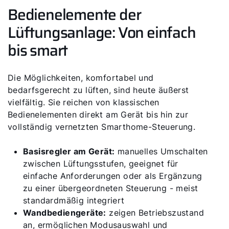
Bedienelemente der
Lüftungsanlage: Von einfach
bis smart
Servus!
Wie können wir Ihnen helfen?
Die Möglichkeiten, komfortabel und
bedarfsgerecht zu lüften, sind heute äußerst
vielfältig. Sie reichen von klassischen
Service kontaktieren
Bedienelementen direkt am Gerät bis hin zur
vollständig vernetzten Smarthome-Steuerung.
Produktberatung
Basisregler am Gerät:
manuelles Umschalten
Fachhandwerker finden
zwischen Lüftungsstufen, geeignet für
einfache Anforderungen oder als Ergänzung
zu einer übergeordneten Steuerung - meist
Wichtige Links
standardmäßig integriert
Wandbediengeräte:
zeigen Betriebszustand
an, ermöglichen Modusauswahl und