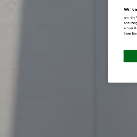
Wir v
um die F
anzuzei
einverst
Ihrer Ei