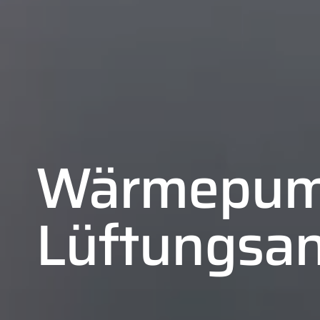
Wärmepum
Lüftungsa