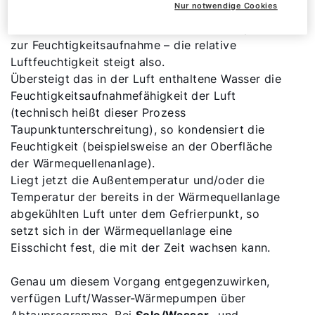
Nur notwendige Cookies
sinkt die Temperatur rund um die Außeneinheit
und den Ventilator, und damit auch die Kapazität
zur Feuchtigkeitsaufnahme – die relative
Luftfeuchtigkeit steigt also.
Übersteigt das in der Luft enthaltene Wasser die
Feuchtigkeitsaufnahmefähigkeit der Luft
(technisch heißt dieser Prozess
Taupunktunterschreitung), so kondensiert die
Feuchtigkeit (beispielsweise an der Oberfläche
der Wärmequellenanlage).
Liegt jetzt die Außentemperatur und/oder die
Temperatur der bereits in der Wärmequellanlage
abgekühlten Luft unter dem Gefrierpunkt, so
setzt sich in der Wärmequellanlage eine
Eisschicht fest, die mit der Zeit wachsen kann.
Genau um diesem Vorgang entgegenzuwirken,
verfügen Luft/Wasser-Wärmepumpen über