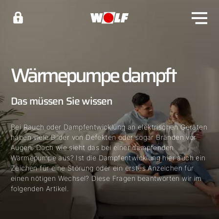
Wärmepumpe dampft
Das müssen Sie wissen
Bei Rauch oder Dampfentwicklung an elektrischen Geräten
haben viele Bilder von Defekten oder sogar Bränden vor
Augen. Doch wie sieht das bei einer dampfenden
Wärmepumpe aus? Ist die Dampfentwicklung hier auch ein
Zeichen für eine Störung oder ein erstes Anzeichen für
einen nötigen Wechsel? Diese Fragen beantworten wir im
folgenden Artikel.