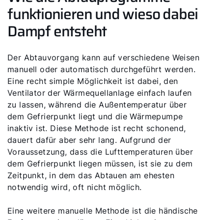
funktionieren und wieso dabei
Wie können wir Ihnen helfen?
Dampf entsteht
Service kontaktieren
Der Abtauvorgang kann auf verschiedene Weisen
manuell oder automatisch durchgeführt werden.
Produktberatung
Eine recht simple Möglichkeit ist dabei, den
Ventilator der Wärmequellanlage einfach laufen
Fachhandwerker finden
zu lassen, während die Außentemperatur über
dem Gefrierpunkt liegt und die Wärmepumpe
inaktiv ist. Diese Methode ist recht schonend,
Wichtige Links
dauert dafür aber sehr lang. Aufgrund der
Voraussetzung, dass die Lufttemperaturen über
5 Jahre Garantie
dem Gefrierpunkt liegen müssen, ist sie zu dem
Zeitpunkt, in dem das Abtauen am ehesten
Karriere
notwendig wird, oft nicht möglich.
Privatkunden-Downloads
Eine weitere manuelle Methode ist die händische