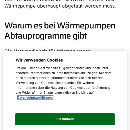
Wärmepumpe überhaupt abgetaut werden muss.
Warum es bei Wärmepumpen
Abtauprogramme gibt
Die Notwendigkeit für Wärmepumpen-
Abtauprogramme besteht vor allem für
Wir verwenden Cookies
Luft/Wasser-Wärmepumpen und leitet sich aus
um die Funktion der Website zu gewährleisten und Ihnen unter
der Funktionsweise dieses Heizsystems ab:
anderem Informationen zu Ihren Interessen anzuzeigen. Mit dem
Klick auf den Button "Zustimmen" erklären Sie sich mit der
Luft/Wasser-Wärmepumpen entziehen der
Verwendung von Cookies einverstanden. Für weitere
Umgebungsluft über die Wärmequellenanlage
Informationen über die Nutzung von Cookies oder für Änderung
Wärmeenergie. Diese Energie leiten sie über einen
und Widerruf Ihrer Einstellungen klicken Sie bitte auf
Datenschutzerklärung.
Verdampfer-Verflüssiger-Kreislauf in das
Wärmeverteilsystem weiter und beheizen so die
Räumlichkeiten.
Zustimmen
Durch diese Wärmeentnahme der Umgebungsluft