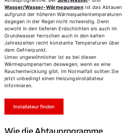
Abtauprogramme. Bei
Sole/Wasser
- und
Wasser/Wasser-Wärmepumpen
ist das Abtauen
aufgrund der höheren Wärmequellentemperaturen
dagegen in der Regel nicht notwendig. Denn
sowohl in den tieferen Erdschichten als auch im
Grundwasser herrschen auch in den kalten
Jahreszeiten recht konstante Temperaturen über
dem Gefrierpunkt.
Umso ungewöhnlicher ist es bei diesen
Wärmepumpenarten deswegen, wenn es eine
Rauchentwicklung gibt. Im Normalfall sollten Sie
jetzt unbedingt einen Heizungsinstallateur
informieren.
Installateur finden
Servus!
Wie die Abtauprogramme