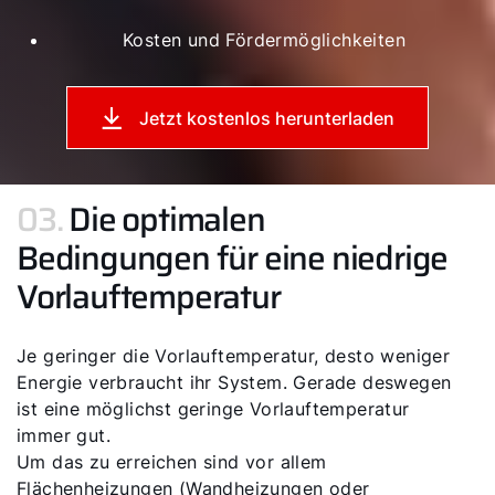
Kosten und Fördermöglichkeiten
Jetzt kostenlos herunterladen
03.
Die optimalen
Bedingungen für eine niedrige
Vorlauftemperatur
Servus!
Je geringer die Vorlauftemperatur, desto weniger
Wie können wir Ihnen helfen?
Energie verbraucht ihr System. Gerade deswegen
ist eine möglichst geringe Vorlauftemperatur
Service kontaktieren
immer gut.
Um das zu erreichen sind vor allem
Flächenheizungen (Wandheizungen oder
Produktberatung