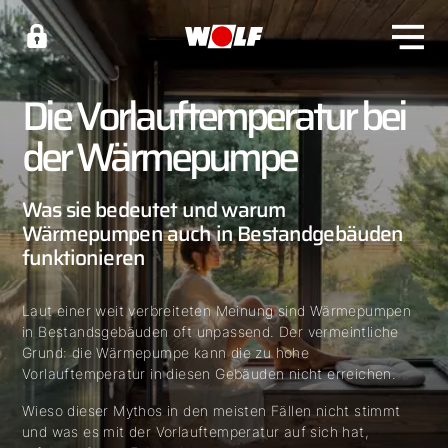
Die Vorlauftemperatur bei
der Wärmepumpe
Was sie bedeutet und warum
Wärmepumpen auch in Bestandgebäuden
funktionieren
Laut einer weit verbreiteten Meinung sind Wärmepumpen
in Bestandsgebäuden oft unpassend. Der vermeintliche
Grund: die Wärmepumpe kann die zu hohe
Vorlauftemperatur in diesen Gebäuden nicht erreichen.
Wieso dieser Mythos in den meisten Fällen nicht stimmt
und was es mit der Vorlauftemperatur auf sich hat,