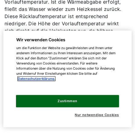
Vorlauftemperatur. Ist die Wärmeabgabe erfolgt,
fließt das Wasser wieder zum Heizkessel zurück.
Diese Rücklauftemperatur ist entsprechend
niedriger. Die Höhe der Vorlauftemperatur wirkt
sich direkt auf die Heizkosten aus, da höhere
Temperaturen mehr Energie benötigen.
Wir verwenden Cookies
um die Funktion der Website zu gewährleisten und Ihnen unter
Wie warm das Wasser im Vorlauf sein muss,
anderem Informationen zu Ihren Interessen anzuzeigen. Mit dem
Klick auf den Button "Zustimmen" erklären Sie sich mit der
richtet sich in großen Teilen nach dem
Verwendung von Cookies einverstanden. Für weitere
Wärmeverteilungssystem und der Dämmung der
Informationen über die Nutzung von Cookies oder für Änderung
Immobilie. Generell benötigen Flächenheizungen
und Widerruf Ihrer Einstellungen klicken Sie bitte auf
Datenschutzerklärung.
wie zum Beispiel Fußbodenheizungen geringere
Vorlauftemperaturen als klassische Heizkörper
und gut gedämmte Gebäude weniger als schlecht
Zustimmen
gedämmte Gebäude. Durch diese Eigenschaft
funktionieren Fuß- und Wandheizungen sehr gut
Nur notwendige Cookies
mit Wärmepumpen.