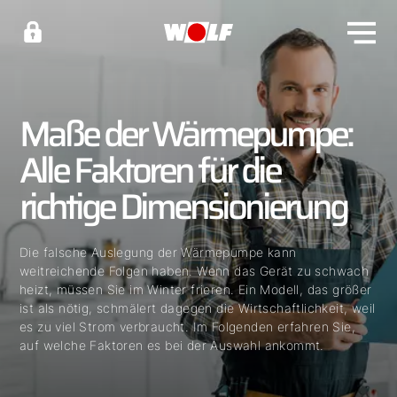
Maße der Wärmepumpe:
Alle Faktoren für die
richtige Dimensionierung
Die falsche Auslegung der Wärmepumpe kann
weitreichende Folgen haben. Wenn das Gerät zu schwach
heizt, müssen Sie im Winter frieren. Ein Modell, das größer
ist als nötig, schmälert dagegen die Wirtschaftlichkeit, weil
es zu viel Strom verbraucht. Im Folgenden erfahren Sie,
auf welche Faktoren es bei der Auswahl ankommt.