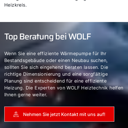
Heizkreis.
Servus!
Top Beratung bei WOLF
Wie können wir Ihnen helfen?
Wenn Sie eine effiziente Wärmepumpe für Ihr
Bestandsgebäude oder einen Neubau suchen,
Service kontaktieren
sollten Sie sich eingehend beraten lassen. Die
richtige Dimensionierung und eine sorgfältige
Produktberatung
Planung sind entscheidend für eine effiziente
Heizung. Die Experten von WOLF Heiztechnik helfen
Ihnen gerne weiter.
Fachhandwerker finden
Nehmen Sie jetzt Kontakt mit uns auf!
Wichtige Links