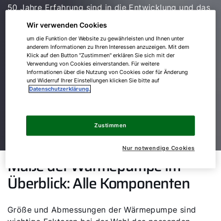
50 Jahre Erfahrung sind in die Entwicklung und das
Design unseres Topsellers im Bereich
Wir verwenden Cookies
Wärmepumpen geflossen. Die CHA Monoblock
um die Funktion der Website zu gewährleisten und Ihnen unter
überzeugt mit flüsterleisem Betrieb, natürlichem
anderem Informationen zu Ihren Interessen anzuzeigen. Mit dem
Kältemittel R290 und starker Effizienz – ideal für
Klick auf den Button "Zustimmen" erklären Sie sich mit der
Verwendung von Cookies einverstanden. Für weitere
Sanierung und Neubau.
Informationen über die Nutzung von Cookies oder für Änderung
und Widerruf Ihrer Einstellungen klicken Sie bitte auf
Datenschutzerklärung.
CHA Monoblock kennenlernen
Zustimmen
Nur notwendige Cookies
Maße der Wärmepumpe im
Überblick: Alle Komponenten
Größe und Abmessungen der Wärmepumpe sind