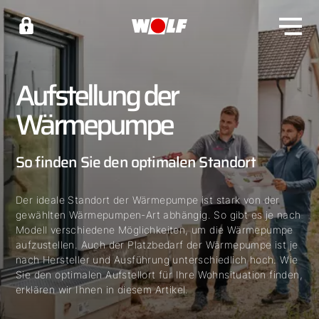
Aufstellung der
Wärmepumpe
So finden Sie den optimalen Standort
Der ideale Standort der Wärmepumpe ist stark von der
gewählten Wärmepumpen-Art abhängig. So gibt es je nach
Modell verschiedene Möglichkeiten, um die Wärmepumpe
aufzustellen. Auch der Platzbedarf der Wärmepumpe ist je
nach Hersteller und Ausführung unterschiedlich hoch. Wie
Sie den optimalen Aufstellort für Ihre Wohnsituation finden,
erklären wir Ihnen in diesem Artikel.