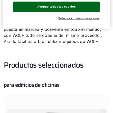
WOLF. Desde el asesoramiento, la planificación y
Aceptar todas las cookies
una completa gama de productos con técnica de
sistemas y regulación eficiente, pasando por las
Sólo las cookies necesarias
garantías de sistema, hasta los servicios de
puesta en marcha y posventa en todo el mundo,
con WOLF todo se obtiene del mismo proveedor.
Así de fácil para ti es utilizar equipos de WOLF.
Productos seleccionados
para edificios de oficinas