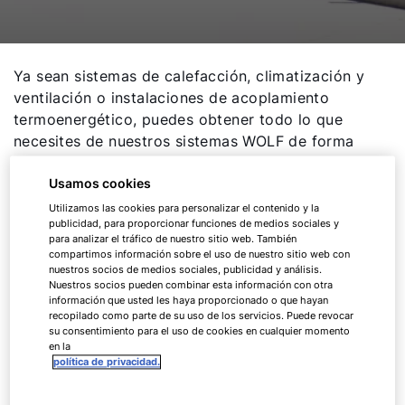
Ya sean sistemas de calefacción, climatización y
ventilación o instalaciones de acoplamiento
termoenergético, puedes obtener todo lo que
necesites de nuestros sistemas WOLF de forma
completa. Esto presenta grandes ventajas para tí:
todos los componentes están óptimamente
Usamos cookies
coordinados entre sí. Así se garantiza una alta
Utilizamos las cookies para personalizar el contenido y la
publicidad, para proporcionar funciones de medios sociales y
seguridad en el sistema y, sobre todo, una
para analizar el tráfico de nuestro sitio web. También
funcionalidad fiable en todo los proyectos.
compartimos información sobre el uso de nuestro sitio web con
nuestros socios de medios sociales, publicidad y análisis.
Nuestros socios pueden combinar esta información con otra
Desde el momento de inicio del proyecto solo
información que usted les haya proporcionado o que hayan
necesitarás un interlocutor para todas tus
recopilado como parte de su uso de los servicios. Puede revocar
su consentimiento para el uso de cookies en cualquier momento
consultas y tareas. Este es uno de los motivos
en la
principales de que en innumerables edificios de
política de privacidad.
oficinas se hayan planificado e instalado
sistemas de ahorro energético completos de