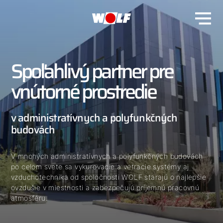
Spoľahlivý partner pre
vnútorné prostredie
v administratívnych a polyfunkčných
budovách
V mnohých administratívnych a polyfunkčných budovách
po celom svete sa vykurovacie a vetracie systémy aj
vzduchotechnika od spoločnosti WOLF starajú o najlepšie
ovzdušie v miestnosti a zabezpečujú príjemnú pracovnú
atmosféru.