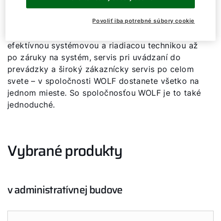
nainštalované v toľkých kancelárskych budovách.
Od kompetentného poradenstva, premysleného
Povoliť iba potrebné súbory cookie
návrhu a komplexného portfólia produktov s
efektívnou systémovou a riadiacou technikou až
po záruky na systém, servis pri uvádzaní do
prevádzky a široký zákaznícky servis po celom
svete – v spoločnosti WOLF dostanete všetko na
jednom mieste. So spoločnosťou WOLF je to také
jednoduché.
Vybrané produkty
v administratívnej budove
Dobrý deň!