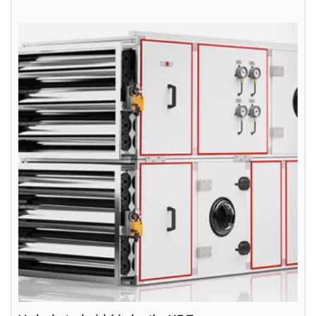
Ako vám môžeme pomôcť?
Služby WOLF
Servis
Hotline
Kontaktný formulár
Dôležité odkazy
Kontakty
Servisný portál