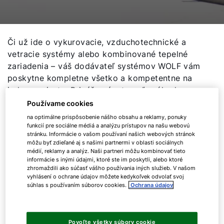
Či už ide o vykurovacie, vzduchotechnické a
vetracie systémy alebo kombinované tepelné
zariadenia – váš dodávateľ systémov WOLF vám
poskytne kompletne všetko a kompetentne na
jednom mieste. Prináša vám to veľa výhod:
všetky komponenty do seba dokonale zapadajú a
Používame cookies
sú navzájom optimálne zosúladené. Zaisťuje sa
na optimálne prispôsobenie nášho obsahu a reklamy, ponuky
tak vysoká úroveň bezpečnosti systému a
funkcií pre sociálne médiá a analýzu prístupov na našu webovú
stránku. Informácie o vašom používaní našich webových stránok
predovšetkým bezpečná funkčnosť systému vo
môžu byť zdieľané aj s našimi partnermi v oblasti sociálnych
všetkých vašich projektoch.
médií, reklamy a analýz. Naši partneri môžu kombinovať tieto
informácie s inými údajmi, ktoré ste im poskytli, alebo ktoré
zhromaždili ako súčasť vášho používania iných služieb. V našom
Od začiatku vám stačí jediný partner, na ktorého
vyhlásení o ochrane údajov môžete kedykoľvek odvolať svoj
sa môžete obrátiť so všetkými požiadavkami a
súhlas s používaním súborov cookies.
Ochrana údajov
zadaniami. To je jeden z hlavných dôvodov,
prečo boli kompletné systémy energeticky
úsporných systémov WOLF naplánované a
Povoľte všetky súbory cookie