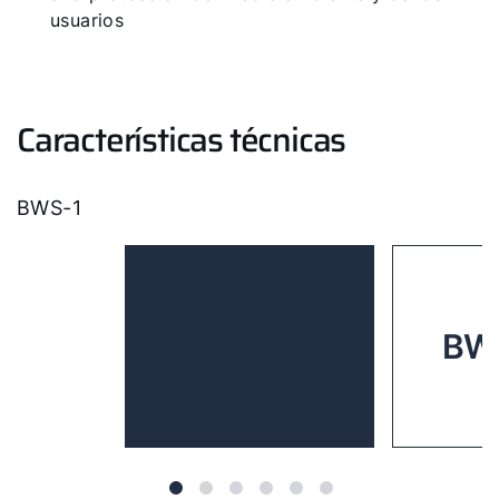
Herramientas
usuarios
Important Links
Características técnicas
Descargas
Servicio App
BWS-1
BWS