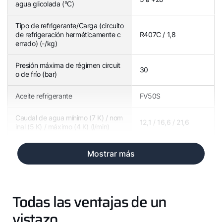
agua glicolada (°C)
Tipo de refrigerante/Carga (circuito
de refrigeración herméticamente c
R407C / 1,8
errado) (-/kg)
Presión máxima de régimen circuit
30
o de frío (bar)
Aceite refrigerante
FV50S
Caudal de agua mínimo (7 K) / nom
12,1 / 16,6 / 21,6
inal (5 K) / máximo (4 K) (l/min)
Mostrar más
Todas las ventajas de un
vistazo