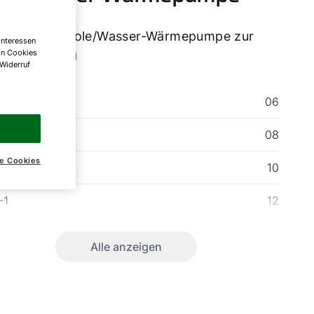
heffizienz-Sole/Wasser-Wärmepumpe zur
Interessen
on Cookies
naufstellung
 Widerruf
-1
06
-1
08
e Cookies
-1
10
-1
12
Alle anzeigen