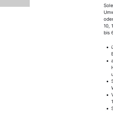
Sol
Umw
oder
10, 
bis 