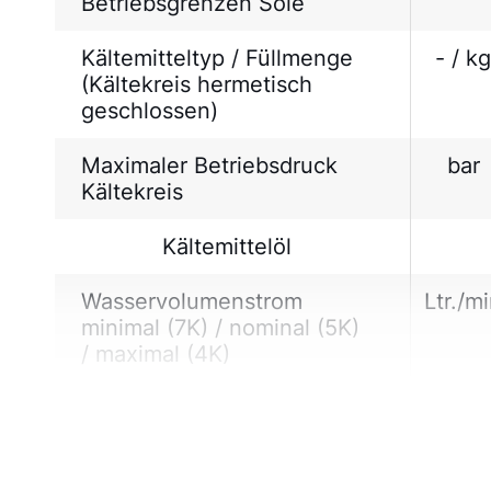
Betriebsgrenzen Sole
Kältemitteltyp / Füllmenge
- / kg
(Kältekreis hermetisch
geschlossen)
Maximaler Betriebsdruck
bar
Kältekreis
Kältemittelöl
Wasservolumenstrom
Ltr./m
minimal (7K) / nominal (5K)
/ maximal (4K)