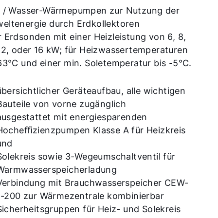
e / Wasser-Wärmepumpen zur Nutzung der
eltenergie durch Erdkollektoren
 Erdsonden mit einer Heizleistung von 6, 8,
12, oder 16 kW; für Heizwassertemperaturen
63°C und einer min. Soletemperatur bis -5°C.
übersichtlicher Geräteaufbau, alle wichtigen
Bauteile von vorne zugänglich
ausgestattet mit energiesparenden
Hocheﬃzienzpumpen Klasse A für Heizkreis
und
Solekreis sowie 3-Wegeumschaltventil für
Warmwasserspeicherladung
Verbindung mit Brauchwasserspeicher CEW-
1-200 zur Wärmezentrale kombinierbar
Sicherheitsgruppen für Heiz- und Solekreis