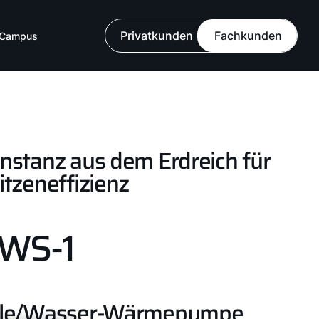
Privatkunden
Fachkunden
Campus
nstanz aus dem Erdreich für
itzeneffizienz
WS-1
le/Wasser-Wärmepumpe