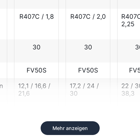
R407C / 1,8
R407C / 2,0
R407C
2,25
30
30
3
FV50S
FV50S
FV
in
12,1 / 16,6 /
17,2 / 24 /
22 / 3
21,6
30
38,3
Mehr anzeigen