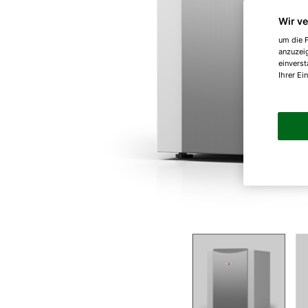
Wir v
um die F
anzuzei
einverst
Ihrer Ei