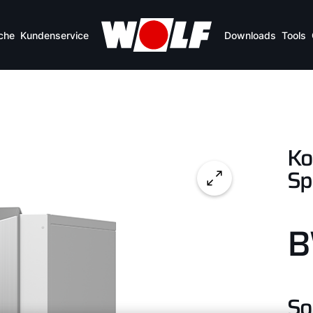
che
Kundenservice
Downloads
Tools
Ko
Sp
B
So