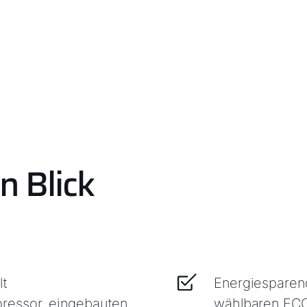
n Blick
lt
Energiesparen
ressor, eingebauten
wählbaren ECO