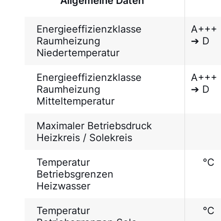
Allgemeine Daten
Energieeffizienzklasse
A+++
Raumheizung
➔ D
Niedertemperatur
Energieeffizienzklasse
A+++
Raumheizung
➔ D
Mitteltemperatur
Maximaler Betriebsdruck
Heizkreis / Solekreis
Temperatur
°C
Betriebsgrenzen
Heizwasser
Temperatur
°C