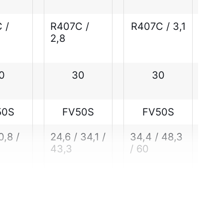
 /
R407C /
R407C / 3,1
2,8
0
30
30
50S
FV50S
FV50S
0,8 /
24,6 / 34,1 /
34,4 / 48,3
43,3
/ 60