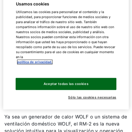
Usamos cookies
Utilizamos las cookies para personalizar el contenido y la
publicidad, para proporcionar funciones de medios sociales y
para analizar el tráfico de nuestro sitio web. También
compartimos información sobre el uso de nuestro sitio web con
nuestros socios de medios sociales, publicidad y análisis.
Unidad interior
Nuestros socios pueden combinar esta información con otra
información que usted les haya proporcionado o que hayan
recopilado como parte de su uso de los servicios. Puede revocar
su consentimiento para el uso de cookies en cualquier momento
en la
RM-2
política de privacidad.
Con el nuevo WOLF RM-2 será aún más fácil
Aceptar todas las cookies
controlar toda la calefacción. Además, permite una
gran cantidad de configuraciones individuales de
Sólo las cookies necesarias
confort y equipo.
Ya sea un generador de calor WOLF o un sistema de
ventilación doméstico WOLF, el RM-2 es la nueva
solución intuitiva para la visualización y operación