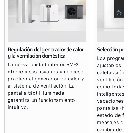
Regulación del generador de calor
Selección práct
y la ventilación doméstica
Los programas 
La nueva unidad interior RM-2
ajustables ind
ofrece a sus usuarios un acceso
calefacción, ag
práctico al generador de calor y
ventilación so
al sistema de ventilación. La
como todas la
pantalla táctil iluminada
inteligentes (
garantiza un funcionamiento
vacaciones, bl
intuitivo.
pantallas (hora
estado de func
mensajes de av
cambio de filtr