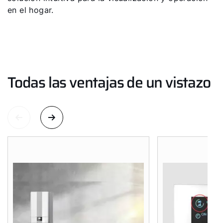
en el hogar.
¡Hola!
¿Cómo podemos ayudarte?
Todas las ventajas de un vistazo
Servicio al cliente
Herramientas
Important Links
Descargas
Servicio App