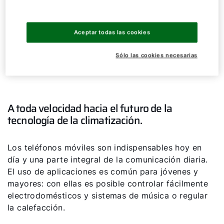
¡Hola!
Aceptar todas las cookies
Sólo las cookies necesarias
¿Cómo podemos ayudarte?
BMK-T10
Servicio al cliente
A toda velocidad hacia el futuro de la
Herramientas
tecnología de la climatización.
Los teléfonos móviles son indispensables hoy en
Important Links
día y una parte integral de la comunicación diaria.
El uso de aplicaciones es común para jóvenes y
Descargas
mayores: con ellas es posible controlar fácilmente
electrodomésticos y sistemas de música o regular
Servicio App
la calefacción.