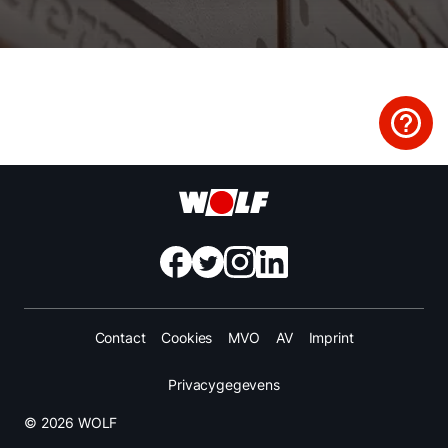
Mail de WOLF Service
Adresgegevens
Ook interessant?
Downloads
Service App
Contact
Cookies
MVO
AV
Imprint
Privacygegevens
© 2026 WOLF