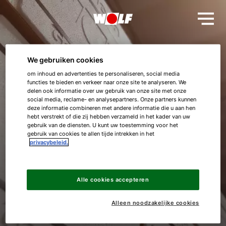
We gebruiken cookies
Bedankt!
om inhoud en advertenties te personaliseren, social media
functies te bieden en verkeer naar onze site te analyseren. We
delen ook informatie over uw gebruik van onze site met onze
social media, reclame- en analysepartners. Onze partners kunnen
Uw aanmelding is ontvangen, wij zien u
deze informatie combineren met andere informatie die u aan hen
graag op 1 juni aanstaande!
hebt verstrekt of die zij hebben verzameld in het kader van uw
gebruik van de diensten. U kunt uw toestemming voor het
Hallo!
gebruik van cookies te allen tijde intrekken in het
privacybeleid.
Hartelijke groet,
Hoe kunnen wij u helpen?
Het team van WOLF
Alle cookies accepteren
Contact met het team
Alleen noodzakelijke cookies
Contactformulier